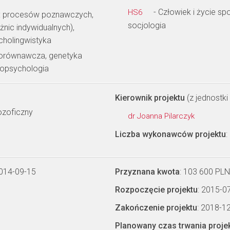
- Człowiek i życie s
HS6
m: procesów poznawczych,
socjologia
żnic indywidualnych),
cholingwistyka
porównawcza, genetyka
ropsychologia
Kierownik projektu
(z jednostki 
lozoficzny
dr Joanna Pilarczyk
Liczba wykonawców projektu
:
2014-09-15
Przyznana kwota
: 103 600 PLN
Rozpoczęcie projektu
: 2015-0
Zakończenie projektu
: 2018-1
Planowany czas trwania proje