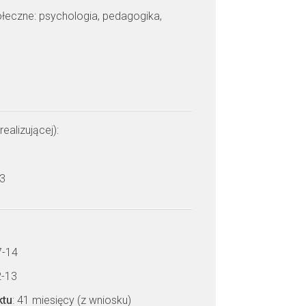
połeczne: psychologia, pedagogika,
realizującej):
 3
7-14
2-13
ktu
: 41 miesięcy (z wniosku)