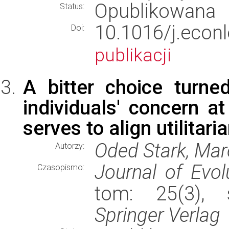
Opublikowana
Status:
10.1016/j.ec
Doi:
publikacji
A bitter choice turn
individuals' concern a
serves to align utilitar
Oded Stark, Mar
Autorzy:
Journal of Evo
Czasopismo:
tom: 25(3), 
Springer Verlag