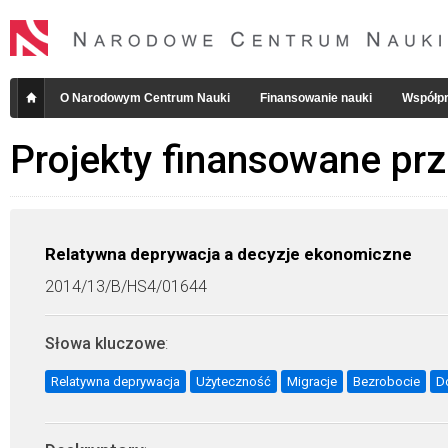
O Narodowym Centrum Nauki
Finansowanie nauki
Współpr
Projekty finansowane pr
Relatywna deprywacja a decyzje ekonomiczne
2014/13/B/HS4/01644
Słowa kluczowe
:
Relatywna deprywacja
Użyteczność
Migracje
Bezrobocie
D