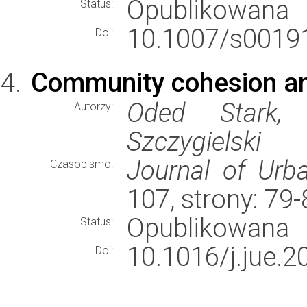
Opublikowana
Status:
10.1007/s00191
Doi:
Community cohesion and
Oded Stark, 
Autorzy:
Szczygielski
Journal of Urb
Czasopismo:
107, strony: 79
Opublikowana
Status:
10.1016/j.jue.2
Doi: