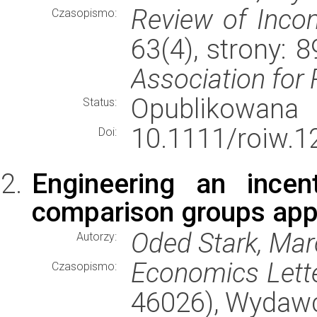
Review of Inco
Czasopismo:
63(4), strony:
Association for
Opublikowana
Status:
10.1111/roiw.1
Doi:
Engineering an incen
comparison groups ap
Oded Stark, Mar
Autorzy:
Economics Lett
Czasopismo:
46026), Wydaw