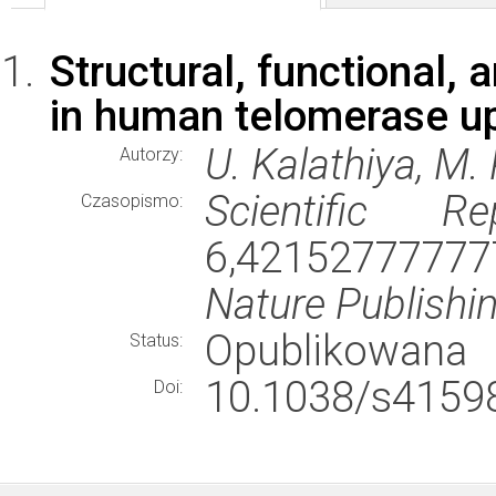
Structural, functional, 
in human telomerase up
U. Kalathiya, M.
Autorzy:
Scientific Re
Czasopismo:
6,421527777777
Nature Publishi
Opublikowana
Status:
10.1038/s41598
Doi: