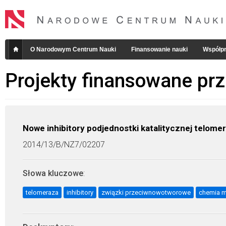
O Narodowym Centrum Nauki
Finansowanie nauki
Współpr
Projekty finansowane pr
Nowe inhibitory podjednostki katalitycznej telomer
2014/13/B/NZ7/02207
Słowa kluczowe
:
telomeraza
inhibitory
związki przeciwnowotworowe
chemia 