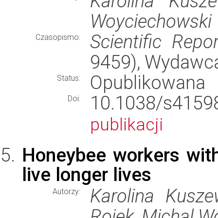
Karolina Kusze
Woyciechowski
Scientific Repo
Czasopismo:
9459), Wydawc
Opublikowana
Status:
10.1038/s41
Doi:
publikacji
Honeybee workers with 
live longer lives
Karolina Kuszew
Autorzy:
Rojek, Michal W