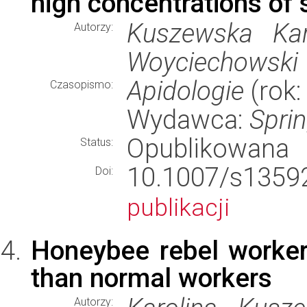
high concentrations of 
Kuszewska Karo
Autorzy:
Woyciechowski
Apidologie
(rok:
Czasopismo:
Wydawca:
Spri
Opublikowana
Status:
10.1007/s13
Doi:
publikacji
Honeybee rebel workers
than normal workers
Autorzy: