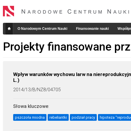
O Narodowym Centrum Nauki
Finansowanie nauki
Współpr
Projekty finansowane pr
Wpływ warunków wychowu larw na niereprodukcyjny 
L.)
2014/13/B/NZ8/04705
Słowa kluczowe
:
pszczoła miodna
rebeliantki
podział pracy
hipoteza "reprodu