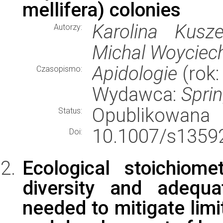
mellifera) colonies
Karolina Kusz
Autorzy:
Michal Woyciec
Apidologie
(rok:
Czasopismo:
Wydawca:
Spri
Opublikowana
Status:
10.1007/s13592
Doi:
Ecological stoichiom
diversity and adequa
needed to mitigate lim