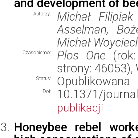
and development of bee
Michał Filipia
Autorzy:
Asselman, Boże
Michał Woyciec
Plos One
(rok:
Czasopismo:
strony: 46053)
Opublikowana
Status:
10.1371/jour
Doi:
publikacji
Honeybee rebel worke