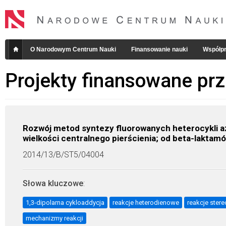
O Narodowym Centrum Nauki
Finansowanie nauki
Współpr
Projekty finansowane pr
Rozwój metod syntezy fluorowanych heterocykli a
wielkości centralnego pierścienia; od beta-laktam
2014/13/B/ST5/04004
Słowa kluczowe
:
1,3-dipolarna cykloaddycja
reakcje heterodienowe
reakcje ster
mechanizmy reakcji