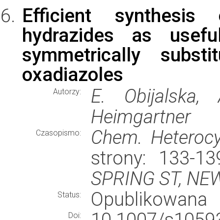
Efficient synthesis 
hydrazides as usefu
symmetrically substit
oxadiazoles
E. Obijalska,
Autorzy:
Heimgartner
Chem. Heterocy
Czasopismo:
strony: 133-1
SPRING ST, NE
Opublikowana
Status:
10.1007/s10593
Doi: