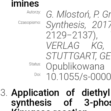
imines
G. Mlostoń, P. Gr
Autorzy:
Synthesis, 201
Czasopismo:
2129−2137)
VERLAG KG, 
STUTTGART, G
Opublikowana
Status:
10.1055/s-000
Doi:
Application of dieth
synthesis of 3-pho