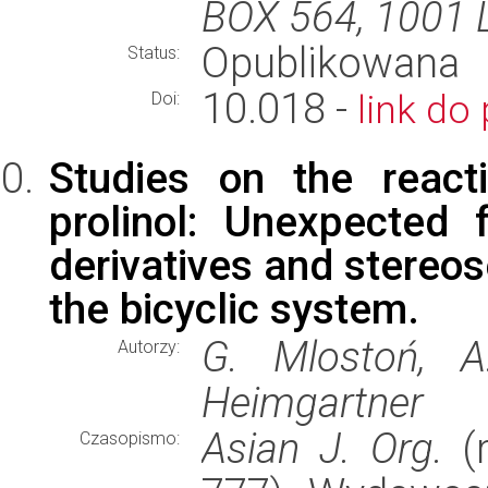
BOX 564, 1001
Opublikowana
Status:
10.018 -
link do 
Doi:
Studies on the react
prolinol: Unexpected 
derivatives and stereos
the bicyclic system.
G. Mlostoń, A
Autorzy:
Heimgartner
Asian J. Org.
(r
Czasopismo: