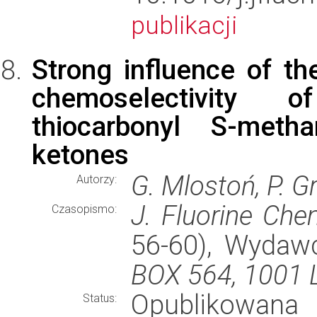
publikacji
Strong influence of th
chemoselectivity o
thiocarbonyl S-metha
ketones
G. Mlostoń, P. G
Autorzy:
J. Fluorine Che
Czasopismo:
56-60), Wydaw
BOX 564, 1001
Opublikowana
Status: