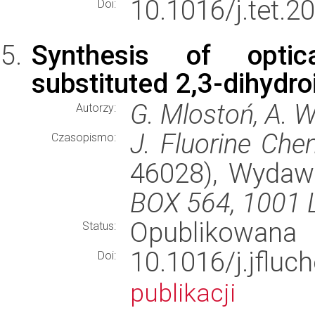
10.1016/j.tet.2
Doi:
Synthesis of optical
substituted 2,3-dihydr
G. Mlostoń, A. 
Autorzy:
J. Fluorine Che
Czasopismo:
46028), Wyda
BOX 564, 1001
Opublikowana
Status:
10.1016/j.jfl
Doi:
publikacji