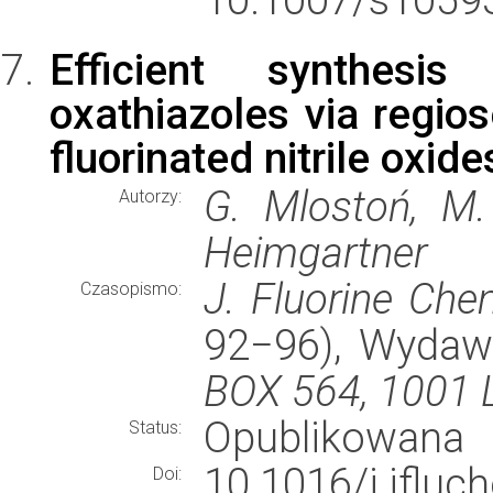
Efficient synthesis
oxathiazoles via regios
fluorinated nitrile oxid
G. Mlostoń, M. 
Autorzy:
Heimgartner
J. Fluorine Che
Czasopismo:
92−96), Wyda
BOX 564, 1001
Opublikowana
Status:
10.1016/j.jfl
Doi: