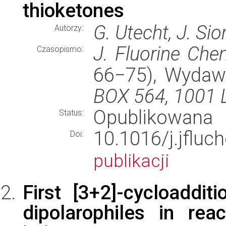
thioketones
G. Utecht, J. Si
Autorzy:
J. Fluorine Che
Czasopismo:
66−75), Wyda
BOX 564, 1001
Opublikowana
Status:
10.1016/j.jfl
Doi:
publikacji
First [3+2]-cycloaddi
dipolarophiles in reac