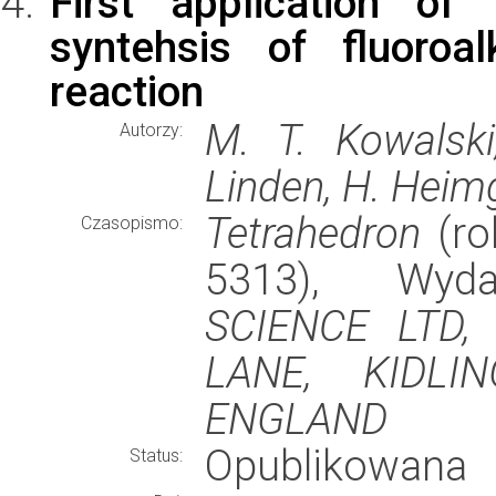
First application of 
syntehsis of fluoroa
reaction
M. T. Kowalski
Autorzy:
Linden, H. Heim
Tetrahedron
(ro
Czasopismo:
5313), Wy
SCIENCE LTD,
LANE, KIDLI
ENGLAND
Opublikowana
Status: