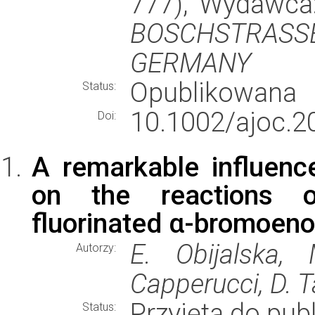
777), Wydawc
BOSCHSTRASS
GERMANY
Opublikowana
Status:
10.1002/ajoc.
Doi:
A remarkable influence
on the reactions o
fluorinated α-bromoeno
E. Obijalska,
Autorzy:
Capperucci, D. T
Przyjęta do publ
Status: