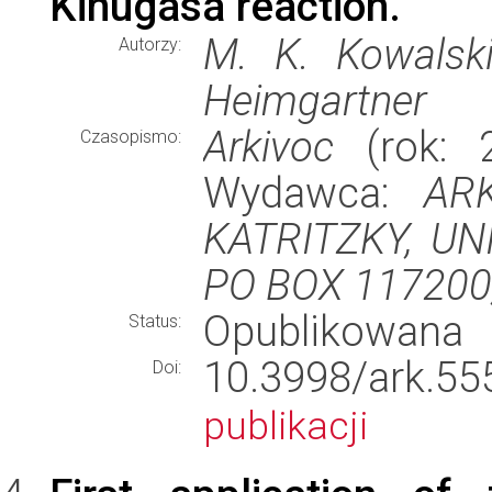
Kinugasa reaction.
M. K. Kowalski
Autorzy:
Heimgartner
Arkivoc
(rok: 2
Czasopismo:
Wydawca:
AR
KATRITZKY, UN
PO BOX 117200,
Opublikowana
Status:
10.3998/ark.
Doi:
publikacji