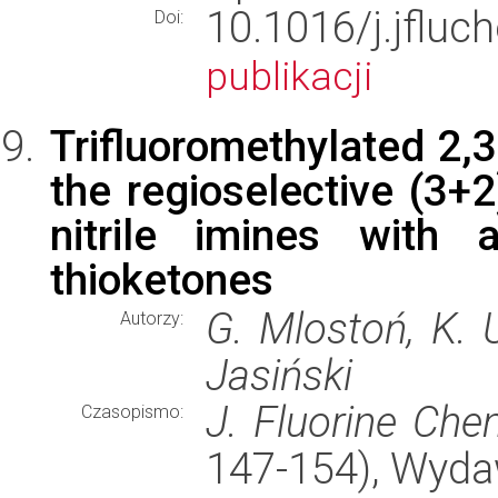
10.1016/j.jfl
Doi:
publikacji
Trifluoromethylated 2,3
the regioselective (3+2
nitrile imines with a
thioketones
G. Mlostoń, K. U
Autorzy:
Jasiński
J. Fluorine Che
Czasopismo:
147-154), Wyd