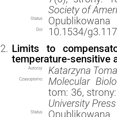
Society of Amer
Opublikowana
Status:
10.1534/g3.117
Doi:
Limits to compensato
temperature-sensitive a
Katarzyna Tomala
Autorzy:
Molecular Biol
Czasopismo:
tom: 36, stron
University Press
Opublikowana
Status: