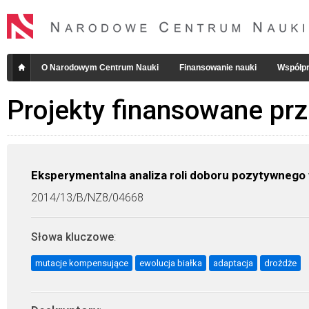
O Narodowym Centrum Nauki
Finansowanie nauki
Współpr
Projekty finansowane pr
Eksperymentalna analiza roli doboru pozytywnego w
2014/13/B/NZ8/04668
Słowa kluczowe
:
mutacje kompensujące
ewolucja białka
adaptacja
drożdże