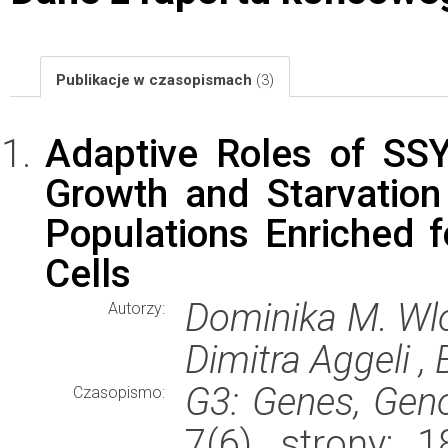
Publikacje w czasopismach
(3)
Adaptive Roles of SS
Growth and Starvation
Populations Enriched 
Cells
Dominika M. Wl
Autorzy:
Dimitra Aggeli ,
G3: Genes, Gen
Czasopismo:
7(6), strony: