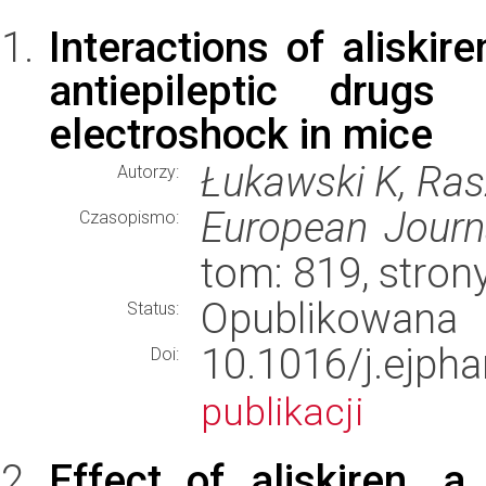
Interactions of aliskire
antiepileptic drug
electroshock in mice
Łukawski K, Ra
Autorzy:
European Journ
Czasopismo:
tom: 819, stron
Opublikowana
Status:
10.1016/j.ej
Doi:
publikacji
Effect of aliskiren, a 