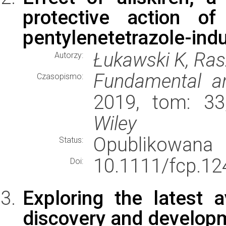
protective action of
pentylenetetrazole-indu
Łukawski K, Ra
Autorzy:
Fundamental an
Czasopismo:
2019, tom: 33
Wiley
Opublikowana
Status:
10.1111/fcp.12
Doi:
Exploring the latest a
discovery and develop