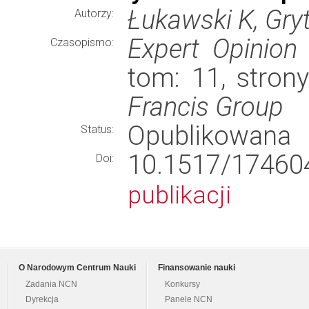
Łukawski K, Gryt
Autorzy:
Expert Opinion
Czasopismo:
tom: 11, stron
Francis Group
Opublikowana
Status:
10.1517/1746
Doi:
publikacji
O Narodowym Centrum Nauki
Finansowanie nauki
Zadania NCN
Konkursy
Dyrekcja
Panele NCN