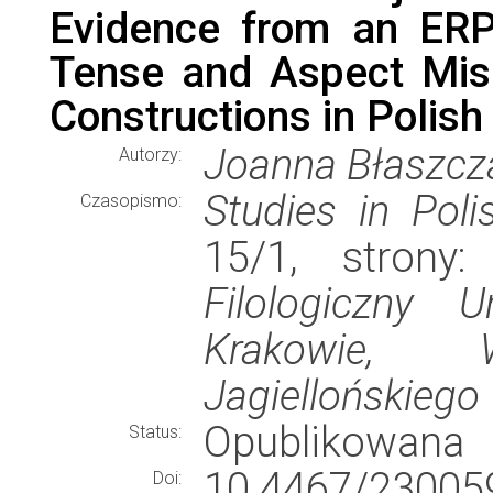
Evidence from an ERP
Tense and Aspect Mis
Constructions in Polish
Joanna Błaszcz
Autorzy:
Studies in Poli
Czasopismo:
15/1, strony
Filologiczny U
Krakowie, W
Jagiellońskiego
Opublikowana
Status:
10.4467/23005
Doi: