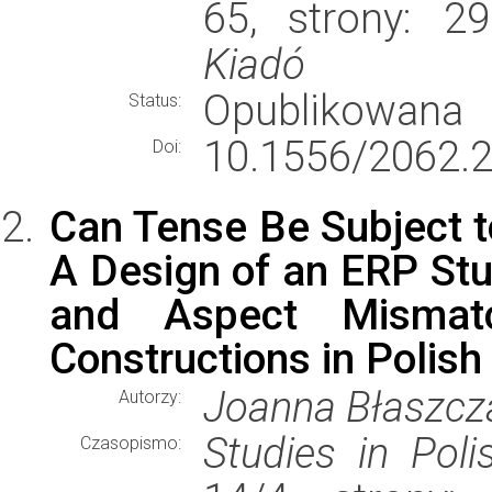
65, strony: 
Kiadó
Opublikowana
Status:
10.1556/2062.2
Doi:
Can Tense Be Subject to
A Design of an ERP Stu
and Aspect Mismat
Constructions in Polish
Joanna Błaszcz
Autorzy:
Studies in Poli
Czasopismo: