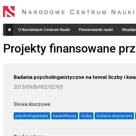
O Narodowym Centrum Nauki
Finansowanie nauki
Współpr
Projekty finansowane pr
Badania psycholingwistyczne na temat liczby i kwan
2013/09/B/HS2/02763
Słowa kluczowe
:
psycholingwistyka
kwantifikacja
liczba
badania empiryczne