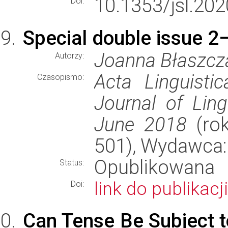
10.1353/jsl.202
Doi:
Special double issue 2
Joanna Błaszcza
Autorzy:
Acta Linguisti
Czasopismo:
Journal of Ling
June 2018
(rok
501), Wydawca
Opublikowana
Status:
link do publikacji
Doi:
Can Tense Be Subject to