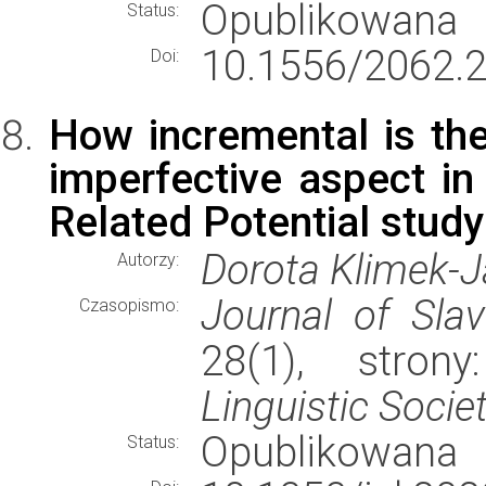
Opublikowana
Status:
10.1556/2062.2
Doi:
How incremental is the
imperfective aspect in
Related Potential study
Dorota Klimek-
Autorzy:
Journal of Slav
Czasopismo:
28(1), stro
Linguistic Socie
Opublikowana
Status: