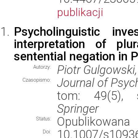
publikacji
Psycholinguistic inv
interpretation of pl
sentential negation in P
Piotr Gulgowski
Autorzy:
Journal of Psyc
Czasopismo:
tom: 49(5), 
Springer
Opublikowana
Status:
10.1007/s10
Doi: