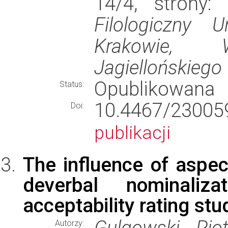
14/4, strony
Filologiczny U
Krakowie, W
Jagiellońskiego
Opublikowana
Status:
10.4467/23005
Doi:
publikacji
The influence of aspect
deverbal nominaliz
acceptability rating stu
Gulgowski, Pio
Autorzy: