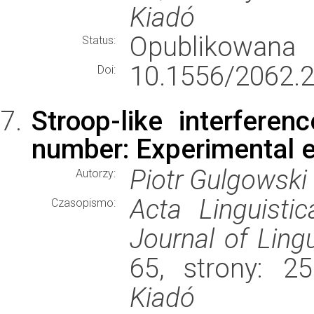
Kiadó
Opublikowana
Status:
10.1556/2062.2
Doi:
Stroop-like interfere
number: Experimental e
Piotr Gulgowski
Autorzy:
Acta Linguisti
Czasopismo:
Journal of Ling
65, strony: 
Kiadó