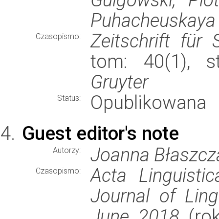
Puhacheuskaya
Zeitschrift für
Czasopismo:
tom: 40(1), 
Gruyter
Opublikowana
Status:
Guest editor's note
Joanna Błaszcz
Autorzy:
Acta Linguisti
Czasopismo:
Journal of Ling
June 2018
(rok