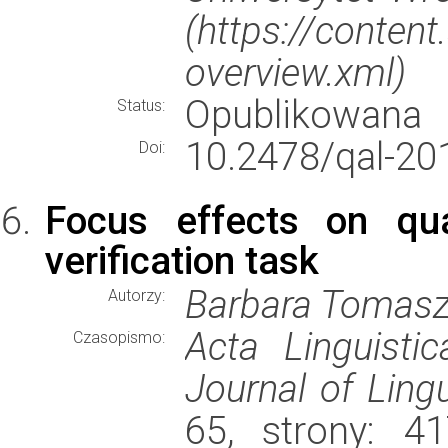
(https://conten
overview.xml)
Opublikowana
Status:
10.2478/qal-20
Doi:
Focus effects on qua
verification task
Barbara Tomas
Autorzy:
Acta Linguisti
Czasopismo:
Journal of Ling
65, strony: 