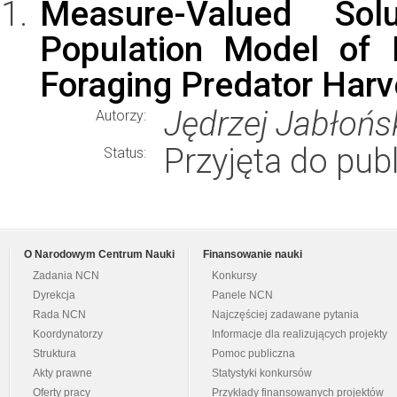
Measure-Valued Sol
Population Model of 
Foraging Predator Harv
Jędrzej Jabłońs
Autorzy:
Przyjęta do publ
Status:
O Narodowym Centrum Nauki
Finansowanie nauki
Zadania NCN
Konkursy
Dyrekcja
Panele NCN
Rada NCN
Najczęściej zadawane pytania
Koordynatorzy
Informacje dla realizujących projekty
Struktura
Pomoc publiczna
Akty prawne
Statystyki konkursów
Oferty pracy
Przykłady finansowanych projektów