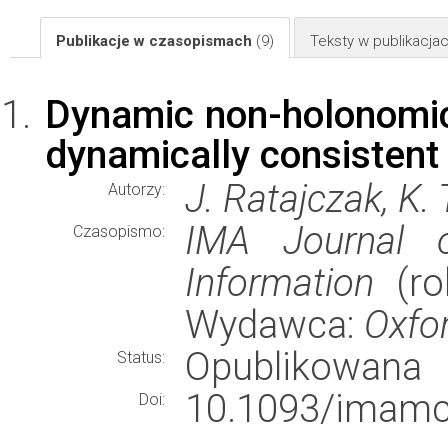
Publikacje w czasopismach
(9)
Teksty w publikacj
Dynamic non-holonomic
dynamically consistent
J. Ratajczak, K.
Autorzy:
IMA Journal o
Czasopismo:
Information
(rok
Wydawca:
Oxfor
Opublikowana
Status:
10.1093/imamc
Doi: