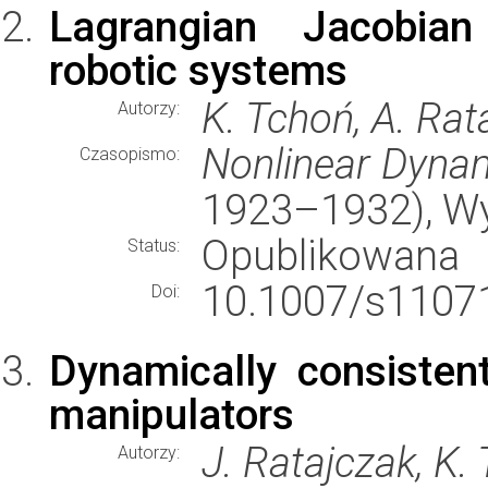
Lagrangian Jacobian
robotic systems
K. Tchoń, A. Rata
Autorzy:
Nonlinear Dyna
Czasopismo:
1923–1932), W
Opublikowana
Status:
10.1007/s11071
Doi:
Dynamically consisten
manipulators
J. Ratajczak, K.
Autorzy: