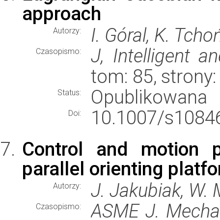
approach
I. Góral, K. Tcho
Autorzy:
J, Intelligent 
Czasopismo:
tom: 85, strony
Opublikowana
Status:
10.1007/s10846
Doi:
Control and motion p
parallel orienting platf
J. Jakubiak, W. 
Autorzy:
ASME J. Mecha
Czasopismo: