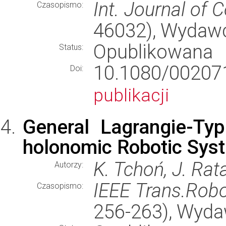
Int. Journal of C
Czasopismo:
46032), Wydaw
Opublikowana
Status:
10.1080/0020
Doi:
publikacji
General Lagrangie-Ty
holonomic Robotic Sys
K. Tchoń, J. Rat
Autorzy:
IEEE Trans.Robo
Czasopismo:
256-263), Wyd