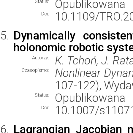
Opublikowana
Status:
10.1109/TRO.2
Doi:
Dynamically consiste
holonomic robotic sys
K. Tchoń, J. Rat
Autorzy:
Nonlinear Dyna
Czasopismo:
107-122), Wyd
Opublikowana
Status:
10.1007/s11071
Doi:
Lagrangian Jacobian m