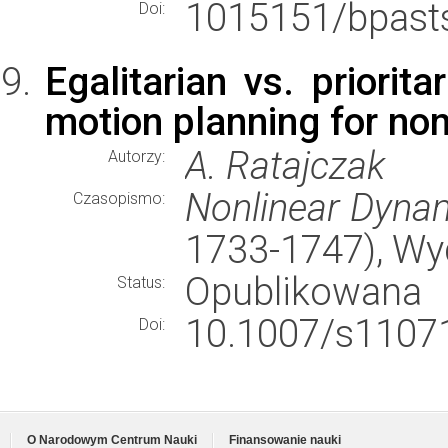
1015151/bpast
Doi:
Egalitarian vs. priorit
motion planning for n
A. Ratajczak
Autorzy:
Nonlinear Dyna
Czasopismo:
1733-1747), W
Opublikowana
Status:
10.1007/s11071
Doi:
O Narodowym Centrum Nauki
Finansowanie nauki