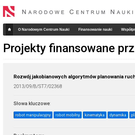
O Narodowym Centrum Nauki
Finansowanie nauki
Współpr
Projekty finansowane pr
Rozwój jakobianowych algorytmów planowania ruc
2013/09/B/ST7/02368
Słowa kluczowe
:
robot manipulacyjny
robot mobilny
kinematyka
dynamika
pl