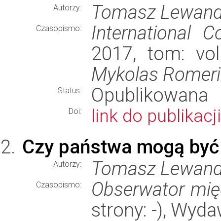
Tomasz Lewand
Autorzy:
International 
Czasopismo:
2017, tom: vol
Mykolas Romeris
Opublikowana
Status:
link do publikacji
Doi:
Czy państwa mogą być 
Tomasz Lewand
Autorzy:
Obserwator mi
Czasopismo:
strony: -), Wyd