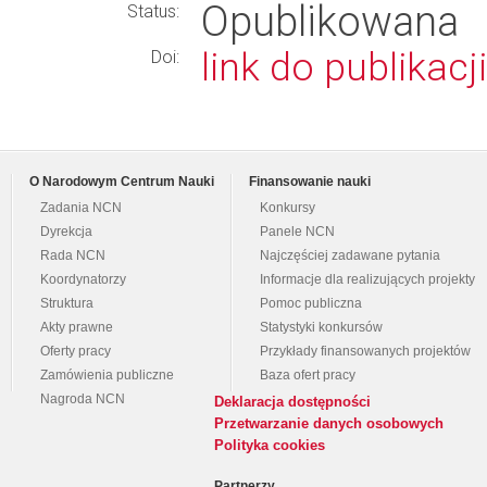
Opublikowana
Status:
link do publikacji
Doi:
O Narodowym Centrum Nauki
Finansowanie nauki
Zadania NCN
Konkursy
Dyrekcja
Panele NCN
Rada NCN
Najczęściej zadawane pytania
Koordynatorzy
Informacje dla realizujących projekty
Struktura
Pomoc publiczna
Akty prawne
Statystyki konkursów
Oferty pracy
Przykłady finansowanych projektów
Zamówienia publiczne
Baza ofert pracy
Nagroda NCN
Deklaracja dostępności
Przetwarzanie danych osobowych
Polityka cookies
Partnerzy