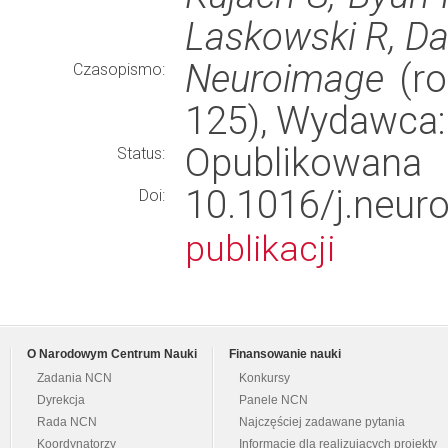
Laskowski R, Da
Neuroimage
(ro
Czasopismo:
125), Wydawca
Opublikowana
Status:
10.1016/j.neu
Doi:
publikacji
O Narodowym Centrum Nauki
Finansowanie nauki
Zadania NCN
Konkursy
Dyrekcja
Panele NCN
Rada NCN
Najczęściej zadawane pytania
Koordynatorzy
Informacje dla realizujących projekty