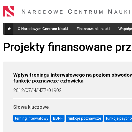
O Narodowym Centrum Nauki
Finansowanie nauki
Współpr
Projekty finansowane pr
Wpływ treningu interwałowego na poziom obwodo
funkcje poznawcze człowieka
2012/07/N/NZ7/01902
Słowa kluczowe
:
terning interwałowy
BDNF
funkcje poznawcze
funkcje psych