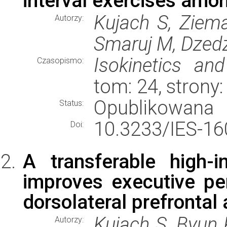
interval exercises amon
Kujach S, Ziem
Autorzy:
Smaruj M, Dzedz
Isokinetics an
Czasopismo:
tom: 24, strony
Opublikowana
Status:
10.3233/IES-16
Doi:
A transferable high-in
improves executive pe
dorsolateral prefrontal 
Kujach S, Byun 
Autorzy: