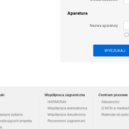
Aparatura
Nazwa aparatury
uki
Współpraca zagraniczna
Centrum prasowe
HARMONIA
Aktualności
Współpraca wielostronna
O NCN w mediac
dawane pytania
Współpraca dwustronna
Materiały do pob
ealizujących projekty
Recenzenci zagraniczni
na