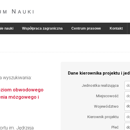
ie nauki
Współpraca zagraniczna
Centrum prasowe
Kontakt
Dane kierownika projektu i jed
ia wyszukiwania:
Jednostka realizująca
 poziom obwodowego
Miejscowość
enia mózgowego i
d
Województwo
Kierownik projektu
d
rtu im. Jędrzeja
Płeć