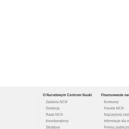
O Narodowym Centrum Nauki
Finansowanie na
Zadania NCN
Konkursy
Dyrekcja
Panele NCN
Rada NCN
Najczęściej za
Koordynatorzy
Informacje dla r
Struktura
Pomoc publicz