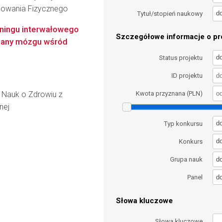
howania Fizycznego
d
Tytuł/stopień naukowy
ningu interwałowego
Szczegółowe informacje o pro
zmiany mózgu wśród
d
Status projektu
ID projektu
 Nauk o Zdrowiu z
Kwota przyznana (PLN)
nej
d
Typ konkursu
d
Konkurs
d
Grupa nauk
d
Panel
Słowa kluczowe
Słowa kluczowe