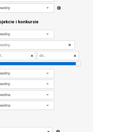
owolny
jekcie i konkursie
owolny
owolny
owolny
owolna
owolna