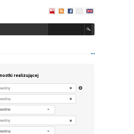
nostki realizującej
owolne
owolna