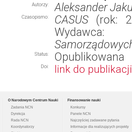
Aleksander Jak
Autorzy:
CASUS
(rok: 2
Czasopismo:
Wydawca
Samorządowych
Opublikowana
Status:
link do publikacji
Doi:
O Narodowym Centrum Nauki
Finansowanie nauki
Zadania NCN
Konkursy
Dyrekcja
Panele NCN
Rada NCN
Najczęściej zadawane pytania
Koordynatorzy
Informacje dla realizujących projekty