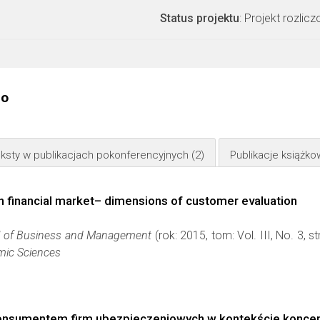
Status projektu
: Projekt rozlic
go
ksty w publikacjach pokonferencyjnych
(2)
Publikacje książk
 financial market– dimensions of customer evaluation
al of Business and Management
(rok: 2015, tom: Vol. III, No. 3,
mic Sciences
 konsumentem firm ubezpieczeniowych w kontekście koncep