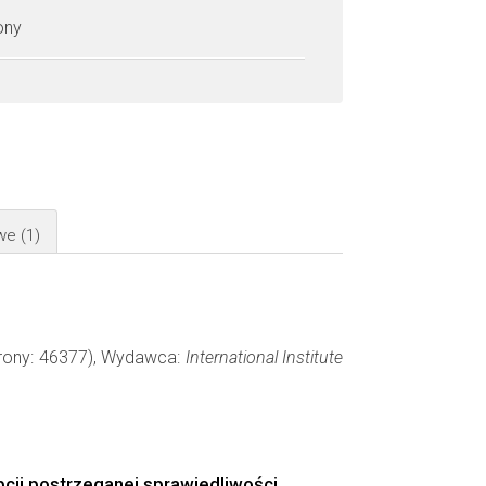
zony
owe
(1)
 strony: 46377), Wydawca:
International Institute
cji postrzeganej sprawiedliwości