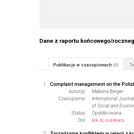
Dane z raportu końcowego/roczne
Publikacje w czasopismach
(6)
Te
Complaint management on the Polish
Autorzy:
Malwina Berger
Czasopismo:
International Journ
of Social and Econo
Status:
Opublikowana
Doi:
link do publikacji
Zarządzanie konfliktem w relacji z