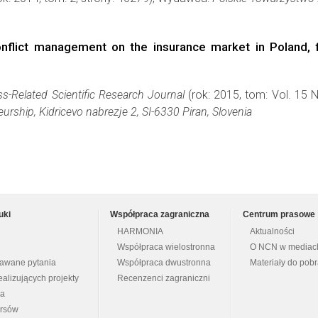
nflict management on the insurance market in Poland, f
s-Related Scientific Research Journal
(rok: 2015, tom: Vol. 15 
urship, Kidricevo nabrezje 2, SI-6330 Piran, Slovenia
uki
Współpraca zagraniczna
Centrum prasowe
HARMONIA
Aktualności
Współpraca wielostronna
O NCN w mediac
dawane pytania
Współpraca dwustronna
Materiały do pob
ealizujących projekty
Recenzenci zagraniczni
na
ursów