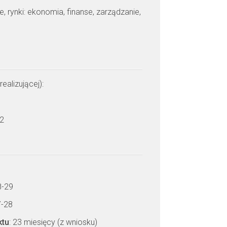
je, rynki: ekonomia, finanse, zarządzanie,
realizującej):
 2
8-29
7-28
ktu
: 23 miesięcy (z wniosku)