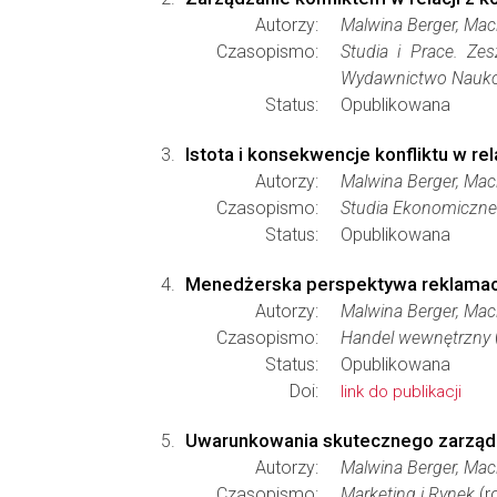
Autorzy:
Malwina Berger, Maci
Czasopismo:
Studia i Prace. Ze
Wydawnictwo Naukow
Status:
Opublikowana
Istota i konsekwencje konfliktu w r
Autorzy:
Malwina Berger, Maci
Czasopismo:
Studia Ekonomiczne
Status:
Opublikowana
Menedżerska perspektywa reklamacji
Autorzy:
Malwina Berger, Maci
Czasopismo:
Handel wewnętrzny
Status:
Opublikowana
Doi:
link do publikacji
Uwarunkowania skutecznego zarządza
Autorzy:
Malwina Berger, Maci
Czasopismo:
Marketing i Rynek
(r