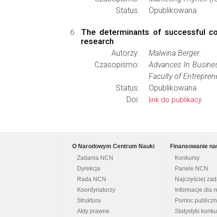
Status:
Opublikowana
The determinants of successful co
research
Autorzy:
Malwina Berger
Czasopismo:
Advances In Busines
Faculty of Entreprene
Status:
Opublikowana
Doi:
link do publikacji
O Narodowym Centrum Nauki
Finansowanie na
Zadania NCN
Konkursy
Dyrekcja
Panele NCN
Rada NCN
Najczęściej za
Koordynatorzy
Informacje dla r
Struktura
Pomoc publicz
Akty prawne
Statystyki konk