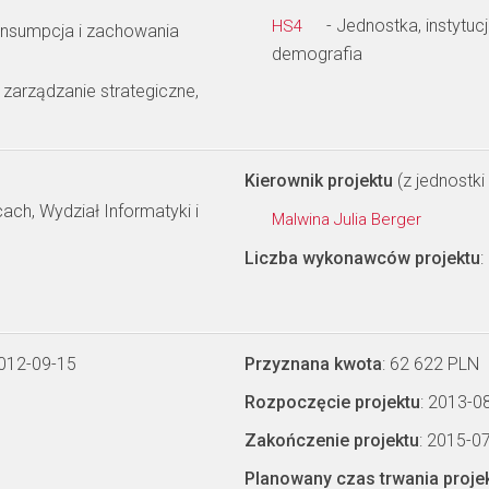
- Jednostka, instytuc
HS4
onsumpcja i zachowania
demografia
 zarządzanie strategiczne,
Kierownik projektu
(z jednostki 
ch, Wydział Informatyki i
Malwina Julia Berger
Liczba wykonawców projektu
:
2012-09-15
Przyznana kwota
: 62 622 PLN
Rozpoczęcie projektu
: 2013-0
Zakończenie projektu
: 2015-0
Planowany czas trwania proje