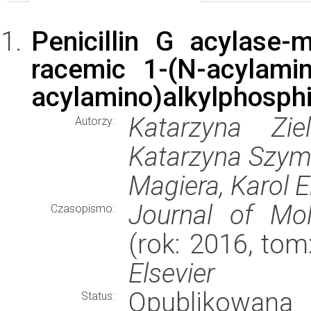
Penicillin G acylase-m
racemic 1-(N-acylami
acylamino)alkylphosphin
Katarzyna Zie
Autorzy:
Katarzyna Szyma
Magiera, Karol E
Journal of Mol
Czasopismo:
(rok: 2016, tom
Elsevier
Opublikowana
Status: