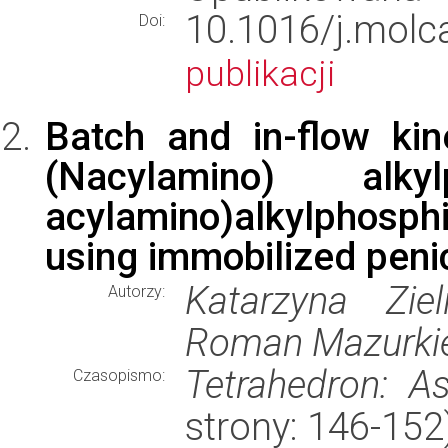
10.1016/j.mo
Doi:
publikacji
Batch and in-flow kin
(Nacylamino) alk
acylamino)alkylphosp
using immobilized penic
Katarzyna Zie
Autorzy:
Roman Mazurkiew
Tetrahedron: A
Czasopismo:
strony: 146-15