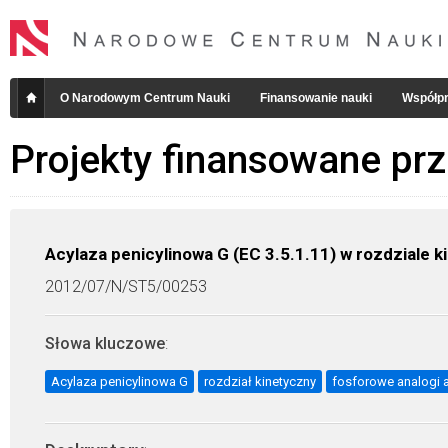
O Narodowym Centrum Nauki
Finansowanie nauki
Współpr
Projekty finansowane pr
Acylaza penicylinowa G (EC 3.5.1.11) w rozdzial
2012/07/N/ST5/00253
Słowa kluczowe
:
Acylaza penicylinowa G
rozdział kinetyczny
fosforowe analogi