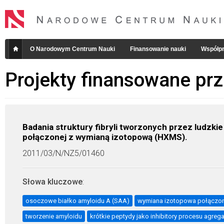
O Narodowym Centrum Nauki
Finansowanie nauki
Współpr
Projekty finansowane pr
Badania struktury fibryli tworzonych przez ludzk
połączonej z wymianą izotopową (HXMS).
2011/03/N/NZ5/01460
Słowa kluczowe
:
osoczowe białko amyloidu A (SAA)
wymiana izotopowa połączon
tworzenie amyloidu
krótkie peptydy jako inhibitory procesu agreg