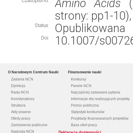
Amino Acids
(r
Czasopismo:
strony: pp1-10
Opublikowana
Status:
10.1007/s00726
Doi:
O Narodowym Centrum Nauki
Finansowanie nauki
Zadania NCN
Konkursy
Dyrekcja
Panele NCN
Rada NCN
Najczęściej zadawane pytania
Koordynatorzy
Informacje dla realizujących projekty
Struktura
Pomoc publiczna
Akty prawne
Statystyki konkursów
Oferty pracy
Przykłady finansowanych projektów
Zamówienia publiczne
Baza ofert pracy
Nagroda NCN
Deklaracja dostępności