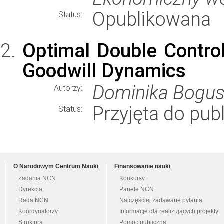
Opublikowana
Status:
Optimal Double Contro
Goodwill Dynamics
Dominika Bogusz
Autorzy:
Przyjęta do publ
Status:
O Narodowym Centrum Nauki
Finansowanie nauki
Zadania NCN
Konkursy
Dyrekcja
Panele NCN
Rada NCN
Najczęściej zadawane pytania
Koordynatorzy
Informacje dla realizujących projekty
Struktura
Pomoc publiczna