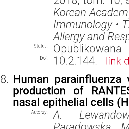
2018, tom: 10,
Korean Academy 
Immunology • T
Allergy and Res
Opublikowana
Status:
10.2.144. -
link 
Doi:
Human parainfluenza 
production of RANT
nasal epithelial cells 
A. Lewandows
Autorzy:
Paradowska, M