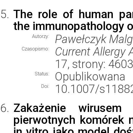
The role of human para
the immunopathology of 
Pawełczyk Malg
Autorzy:
Current Allergy
Czasopismo:
17, strony: 46
Opublikowana
Status:
10.1007/s11882
Doi:
Zakażenie wirusem 
pierwotnych komórek 
in vitro jako model do