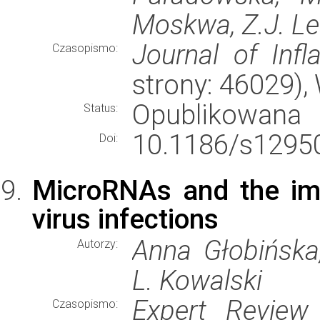
Moskwa, Z.J. Le
Journal of Inf
Czasopismo:
strony: 46029)
Opublikowana
Status:
10.1186/s12950
Doi:
MicroRNAs and the im
virus infections
Anna Głobińska
Autorzy:
L. Kowalski
Expert Review
Czasopismo: