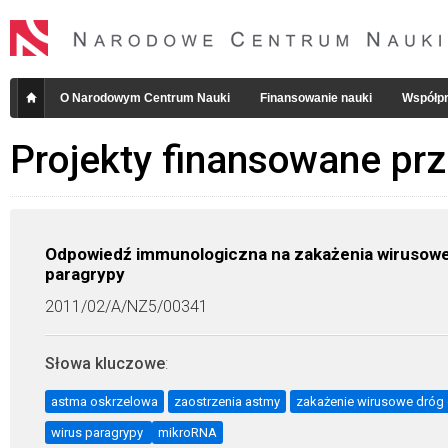
O Narodowym Centrum Nauki
Finansowanie nauki
Współpr
Projekty finansowane pr
Odpowiedź immunologiczna na zakażenia wirusowe 
paragrypy
2011/02/A/NZ5/00341
Słowa kluczowe
:
astma oskrzelowa
zaostrzenia astmy
zakażenie wirusowe dró
wirus paragrypy
mikroRNA