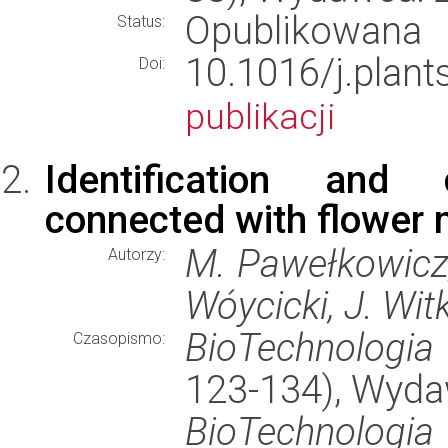
Opublikowana
Status:
10.1016/j.pla
Doi:
publikacji
Identification and 
connected with flower
M. Pawełkowicz,
Autorzy:
Wóycicki, J. Wit
BioTechnologia
Czasopismo:
123-134), Wyd
BioTechnologia