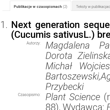
Publikacje w czasopismach
(2)
Teksty w publikacj
Next generation sequ
(Cucumis sativusL.) br
Magdalena Paw
Autorzy:
Dorota Zielinsk
Michał Wojcies
Bartoszewski,A
Przybecki
Plant Science
(r
Czasopismo:
88), Wydawca: