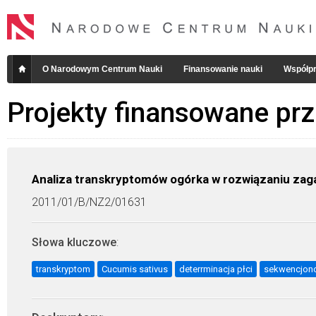
O Narodowym Centrum Nauki
Finansowanie nauki
Współpr
Projekty finansowane pr
Analiza transkryptomów ogórka w rozwiązaniu zagad
2011/01/B/NZ2/01631
Słowa kluczowe
:
transkryptom
Cucumis sativus
deterrminacja płci
sekwencjono