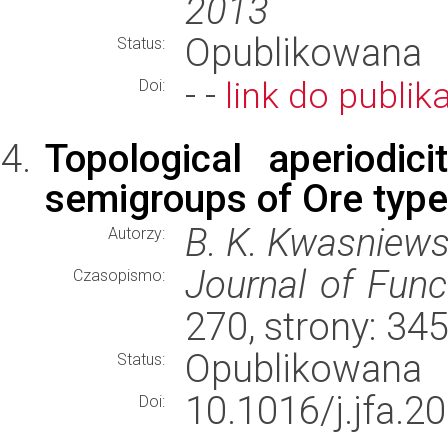
2013
Opublikowana
Status:
- -
link do publika
Doi:
Topological aperiodic
semigroups of Ore type
B. K. Kwasniews
Autorzy:
Journal of Func
Czasopismo:
270, strony: 34
Opublikowana
Status:
10.1016/j.jfa.2
Doi: