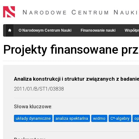
O Narodowym Centrum Nauki
Finansowanie nauki
Współpr
Projekty finansowane pr
Analiza konstrukcji i struktur związanych z bada
2011/01/B/ST1/03838
Słowa kluczowe
:
układy dynamiczne
analiza spektarlna
widmo
C*-algebry
op