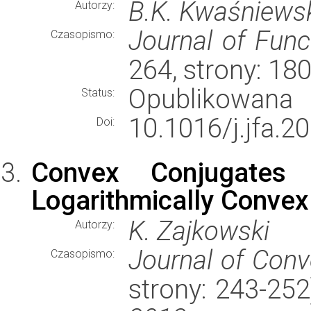
B.K. Kwaśniewsk
Autorzy:
Journal of Func
Czasopismo:
264, strony: 1
Opublikowana
Status:
10.1016/j.jfa.2
Doi:
Convex Conjugates 
Logarithmically Convex
K. Zajkowski
Autorzy:
Journal of Conv
Czasopismo:
strony: 243-25