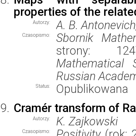
properties of the relat
A. B. Antonevic
Autorzy:
Sbornik Mathe
Czasopismo:
strony: 1
Mathematical S
Russian Academ
Opublikowana
Status:
Cramér transform of R
K. Zajkowski
Autorzy:
Positivity
(rok: 
Czasopismo: