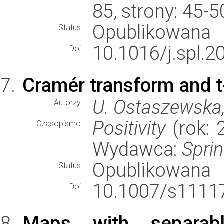
85, strony: 45-
Opublikowana
Status:
10.1016/j.spl.2
Doi:
Cramér transform and t
U. Ostaszewska,
Autorzy:
Positivity
(rok: 
Czasopismo:
Wydawca:
Spri
Opublikowana
Status:
10.1007/s11117
Doi:
Maps with separab