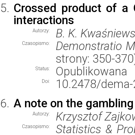
Crossed product of a 
interactions
B. K. Kwaśniews
Autorzy:
Demonstratio M
Czasopismo:
strony: 350-37
Opublikowana
Status:
10.2478/dema-
Doi:
A note on the gamblin
Krzysztof Zajko
Autorzy:
Statistics & Pro
Czasopismo: