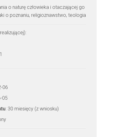
nia o naturę człowieka i otaczającej go
uki o poznaniu, religioznawstwo, teologia
realizującej):
 1
2-06
6-05
ktu
: 30 miesięcy (z wniosku)
zony