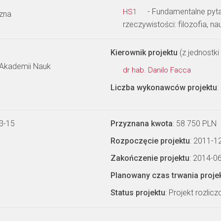
- Fundamentalne pyta
HS1
czna
rzeczywistości: filozofia, na
Kierownik projektu
(z jednostki 
ej Akademii Nauk
dr hab. Danilo Facca
Liczba wykonawców projektu
:
3-15
Przyznana kwota
: 58 750 PLN
Rozpoczęcie projektu
: 2011-1
Zakończenie projektu
: 2014-0
Planowany czas trwania proje
Status projektu
: Projekt rozlic