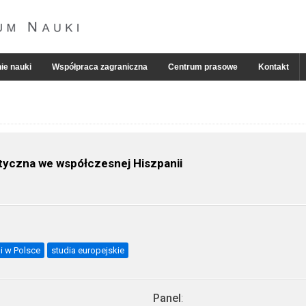
ie nauki
Współpraca zagraniczna
Centrum prasowe
Kontakt
lityczna we współczesnej Hiszpanii
 i w Polsce
studia europejskie
Panel
: