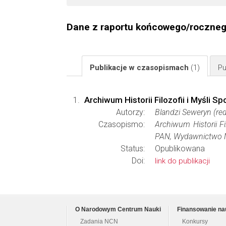
Dane z raportu końcowego/roczne
Publikacje w czasopismach
(1)
Pu
Archiwum Historii Filozofii i Myśli 
Autorzy:
Blandzi Seweryn (red
Czasopismo:
Archiwum Historii Fi
PAN, Wydawnictwo N
Status:
Opublikowana
Doi:
link do publikacji
O Narodowym Centrum Nauki
Finansowanie na
Zadania NCN
Konkursy