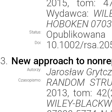
2015, tom: 47
Wydawca:
WIL
HOBOKEN 07030
Opublikowana
Status:
10.1002/rsa.20
Doi:
New approach to nonre
Jarosław Grytcz
Autorzy:
RANDOM STRU
Czasopismo:
2013, tom: 42(
WILEY-BLACKW