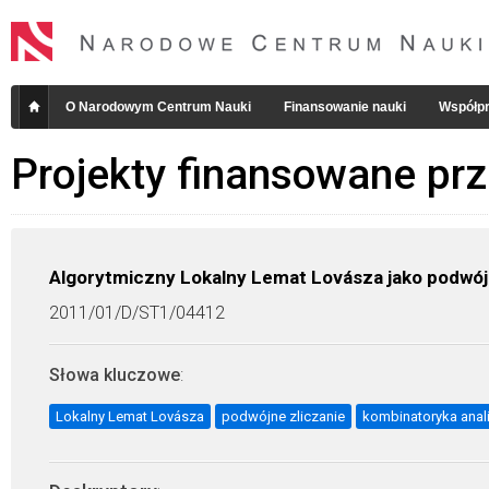
O Narodowym Centrum Nauki
Finansowanie nauki
Współpr
Projekty finansowane pr
Algorytmiczny Lokalny Lemat Lovásza jako podwój
2011/01/D/ST1/04412
Słowa kluczowe
:
Lokalny Lemat Lovásza
podwójne zliczanie
kombinatoryka anal