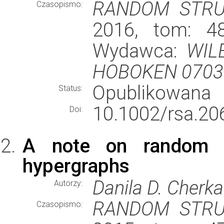
RANDOM STRU
Czasopismo:
2016, tom: 48
Wydawca:
WIL
HOBOKEN 07030
Opublikowana
Status:
10.1002/rsa.20
Doi:
A note on random g
hypergraphs
Danila D. Cherka
Autorzy:
RANDOM STRU
Czasopismo: