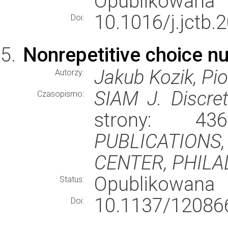
Opublikowana
10.1016/j.jctb.
Doi:
Nonrepetitive choice n
Jakub Kozik, Pio
Autorzy:
SIAM J. Discre
Czasopismo:
strony: 4
PUBLICATIONS
CENTER, PHILA
Opublikowana
Status:
10.1137/12086
Doi: