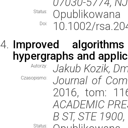
07030-5774, N
Opublikowana
Status:
10.1002/rsa.20
Doi:
Improved algorithm
hypergraphs and applic
Jakub Kozik, Dm
Autorzy:
Journal of Comb
Czasopismo:
2016, tom: 116
ACADEMIC PRES
B ST, STE 1900
Status: