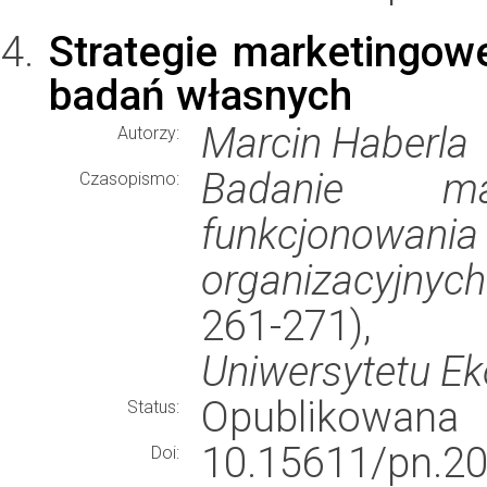
Strategie marketingow
badań własnych
Marcin Haberla
Autorzy:
Badanie ma
Czasopismo:
funkcjonowan
organizacyjnych
261-271)
Uniwersytetu E
Opublikowana
Status:
10.15611/pn.20
Doi: