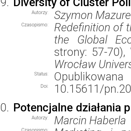
Diversity of Cluster Pol
Szymon Mazure
Autorzy:
Redefinition of 
Czasopismo:
the Global Ec
strony: 57-70)
Wrocław Univers
Opublikowana
Status:
10.15611/pn.20
Doi:
Potencjalne działania 
Marcin Haberla
Autorzy:
Czasopismo: