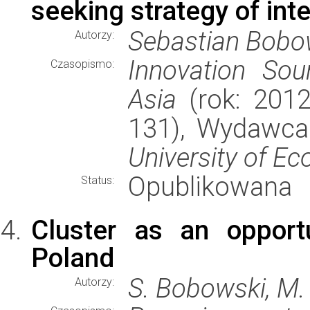
seeking strategy of int
Sebastian Bobow
Autorzy:
Innovation Sou
Czasopismo:
Asia
(rok: 2012
131), Wydawc
University of E
Opublikowana
Status:
Cluster as an opport
Poland
S. Bobowski, M.
Autorzy: