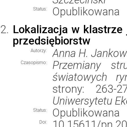
Opublikowana
Status:
Lokalizacja w klastrze 
przedsiębiorstw
Anna H. Jankow
Autorzy:
Przemiany stru
Czasopismo:
światowych ry
strony: 263-
Uniwersytetu E
Opublikowana
Status:
10.15611/pn.20
Doi: