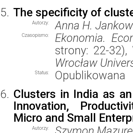
The specificity of clus
Anna H. Jankow
Autorzy:
Ekonomia. Eco
Czasopismo:
strony: 22-32)
Wrocław Univers
Opublikowana
Status:
Clusters in India as a
Innovation, Producti
Micro and Small Enterp
Szymon Mazure
Autorzy: