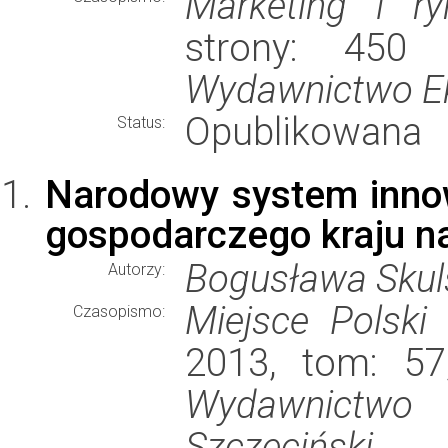
Marketing i ry
strony: 450
Wydawnictwo E
Opublikowana
Status:
Narodowy system innow
gospodarczego kraju na
Bogusława Skul
Autorzy:
Miejsce Polski
Czasopismo:
2013, tom: 57
Wydawnictw
Szczeciński