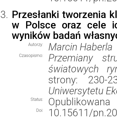
Przesłanki tworzenia kl
w Polsce oraz cele i
wyników badań własny
Marcin Haberla
Autorzy:
Przemiany stru
Czasopismo:
światowych ry
strony: 230-
Uniwersytetu E
Opublikowana
Status:
10.15611/pn.20
Doi: