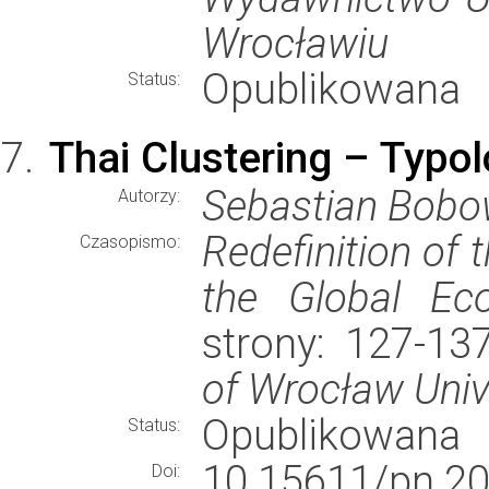
Wrocławiu
Opublikowana
Status:
Thai Clustering – Typo
Sebastian Bobo
Autorzy:
Redefinition of 
Czasopismo:
the Global Ec
strony: 127-1
of Wrocław Univ
Opublikowana
Status:
10.15611/pn.20
Doi: