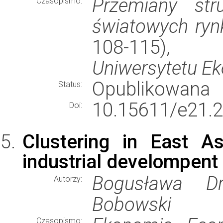
Przemiany stru
Czasopismo:
światowych ryn
108-115)
Uniwersytetu E
Opublikowana
Status:
10.15611/e21.2
Doi:
Clustering in East As
industrial develompent
Bogusława Dr
Autorzy:
Bobowski
Czasopismo: