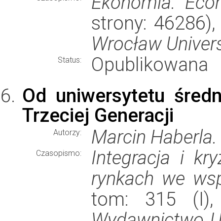
Ekonomia. Eco
strony: 46286)
Wrocław Univers
Opublikowana
Status:
Od uniwersytetu śred
Trzeciej Generacji
Marcin Haberla.
Autorzy:
Integracja i kr
Czasopismo:
rynkach we ws
tom: 315 (I),
Wydawnictwo U