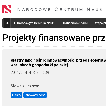
O Narodowym Centrum Nauki
Finansowanie nauki
Współpr
Projekty finansowane pr
Klastry jako nośnik innowacyjności przedsiębiorstw
warunkach gospodarki polskiej.
2011/01/B/HS4/00639
Słowa kluczowe
:
klastry
innowacyjność