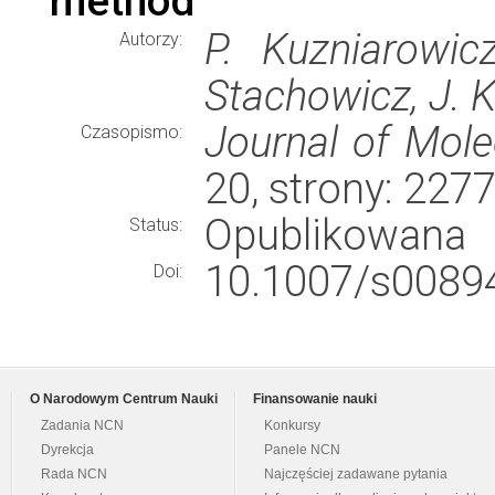
method
P. Kuzniarowicz
Autorzy:
Stachowicz, J. 
Journal of Mole
Czasopismo:
20, strony: 227
Opublikowana
Status:
10.1007/s00894
Doi:
O Narodowym Centrum Nauki
Finansowanie nauki
Zadania NCN
Konkursy
Dyrekcja
Panele NCN
Rada NCN
Najczęściej zadawane pytania