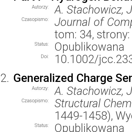
A. Stachowicz, 
Autorzy:
Journal of Comp
Czasopismo:
tom: 34, stron
Opublikowana
Status:
10.1002/jcc.23
Doi:
Generalized Charge Sens
A. Stachowicz, 
Autorzy:
Structural Chem
Czasopismo:
1449-1458), W
Opublikowana
Status: