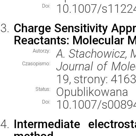
10.1007/s11224
Doi:
Charge Sensitivity Appr
Reactants: Molecular 
A. Stachowicz, 
Autorzy:
Journal of Mole
Czasopismo:
19, strony: 41
Opublikowana
Status:
10.1007/s00894
Doi:
Intermediate electrost