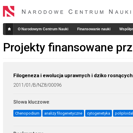
O Narodowym Centrum Nauki
Finansowanie nauki
Współpr
Projekty finansowane pr
Filogeneza i ewolucja uprawnych i dziko rosnący
2011/01/B/NZ8/00096
Słowa kluczowe
:
Chenopodium
analizy filogenetyczne
cytogenetyka
poliploida