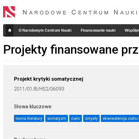
O Narodowym Centrum Nauki
Finansowanie nauki
Współpr
Projekty finansowane pr
Projekt krytyki somatycznej
2011/01/B/HS2/06093
Słowa kluczowe
:
teoria literatury
somatyzm
ciało
zmysły
ekwiwalencja ciało