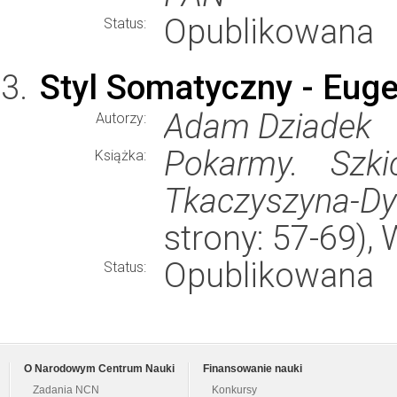
Opublikowana
Status:
Styl Somatyczny - Eug
Adam Dziadek
Autorzy:
Pokarmy. Szki
Książka:
Tkaczyszyna-Dy
strony: 57-69)
Opublikowana
Status:
O Narodowym Centrum Nauki
Finansowanie nauki
Zadania NCN
Konkursy