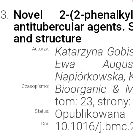
Novel 2-(2-phenalkyl
antitubercular agents. 
and structure
Katarzyna Gobis
Autorzy:
Ewa Augusty
Napiórkowska, K
Bioorganic & M
Czasopismo:
tom: 23, stron
Opublikowana
Status:
10.1016/j.bmc.
Doi: