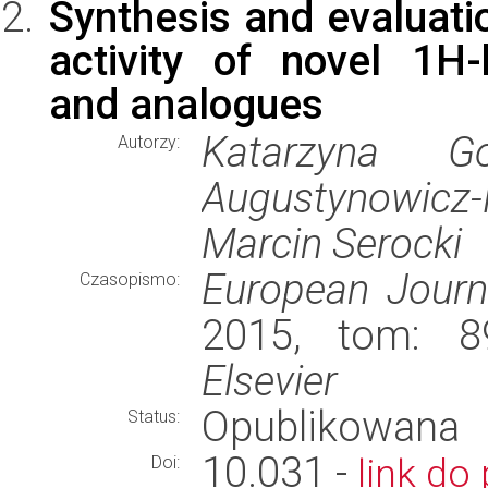
Synthesis and evaluatio
activity of novel 1H-
and analogues
Katarzyna G
Autorzy:
Augustynowicz-
Marcin Serocki
European Journ
Czasopismo:
2015, tom: 89
Elsevier
Opublikowana
Status:
10.031 -
link do 
Doi: