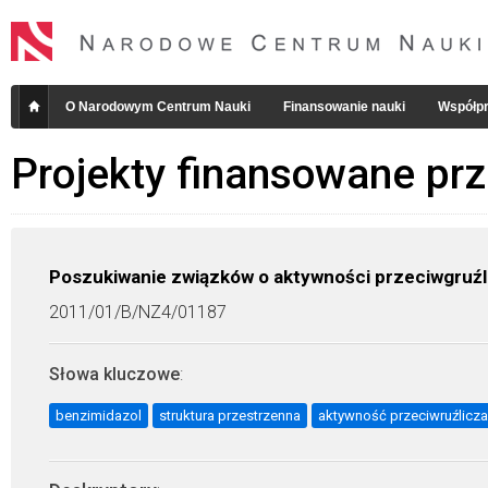
O Narodowym Centrum Nauki
Finansowanie nauki
Współpr
Projekty finansowane pr
Poszukiwanie związków o aktywności przeciwgruźl
2011/01/B/NZ4/01187
Słowa kluczowe
:
benzimidazol
struktura przestrzenna
aktywność przeciwruźlicza