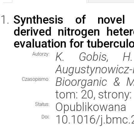
Synthesis of novel 3
derived nitrogen hete
evaluation for tuberculo
K. Gobis, H.
Autorzy:
Augustynowicz-
Bioorganic & M
Czasopismo:
tom: 20, strony
Opublikowana
Status:
10.1016/j.bmc.
Doi: