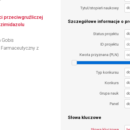
d
Tytuł/stopień naukowy
 przeciwgruźliczej
Szczegółowe informacje o pro
nzimidazolu
d
Status projektu
a Gobis
ID projektu
ł Farmaceutyczny z
Kwota przyznana (PLN)
d
Typ konkursu
d
Konkurs
d
Grupa nauk
d
Panel
Słowa kluczowe
Słowa kluczowe