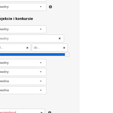
owolny
jekcie i konkursie
owolny
owolny
owolny
owolna
owolna