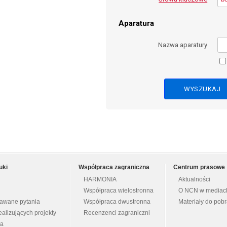
Aparatura
Nazwa aparatury
uki
Współpraca zagraniczna
Centrum prasowe
HARMONIA
Aktualności
Współpraca wielostronna
O NCN w mediac
dawane pytania
Współpraca dwustronna
Materiały do pob
ealizujących projekty
Recenzenci zagraniczni
na