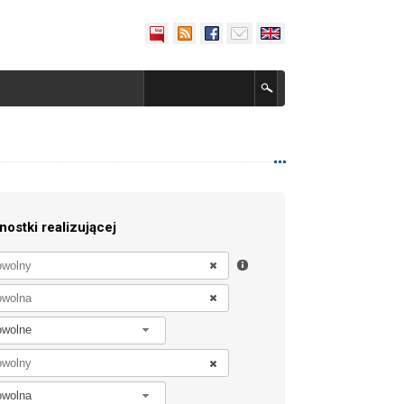
nostki realizującej
owolne
owolna