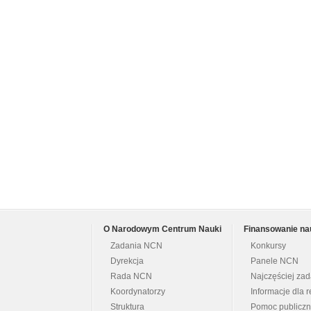
O Narodowym Centrum Nauki
Finansowanie na
Zadania NCN
Konkursy
Dyrekcja
Panele NCN
Rada NCN
Najczęściej za
Koordynatorzy
Informacje dla r
Struktura
Pomoc publicz