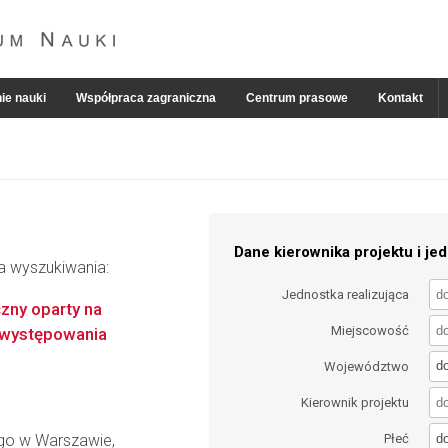
ie nauki
Współpraca zagraniczna
Centrum prasowe
Kontakt
Dane kierownika projektu i jed
ia wyszukiwania:
Jednostka realizująca
zny oparty na
Miejscowość
 występowania
d
Województwo
Kierownik projektu
d
go w Warszawie,
Płeć