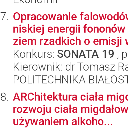
Opracowanie falowodów
niskiej energii fonon
ziem rzadkich o emisji 
Konkurs:
SONATA 19
, 
Kierownik: dr Tomasz R
POLITECHNIKA BIAŁOS
ARChitektura ciała mig
rozwoju ciała migdałow
używaniem alkoho...