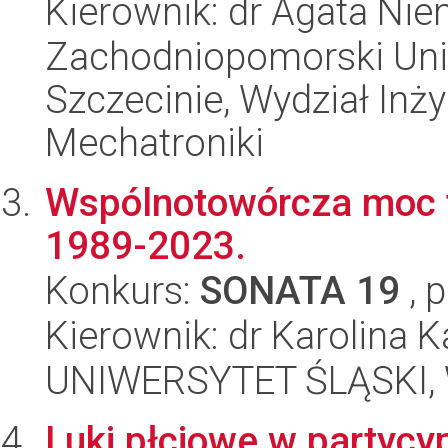
Kierownik: dr Agata Ni
Zachodniopomorski Uni
Szczecinie, Wydział Inży
Mechatroniki
Wspólnotowórcza moc te
1989-2023.
Konkurs:
SONATA 19
, 
Kierownik: dr Karolina K
UNIWERSYTET ŚLĄSKI, 
Luki płciowe w partycyp