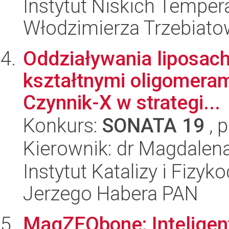
Instytut Niskich Tempera
Włodzimierza Trzebiat
Oddziaływania liposach
kształtnymi oligomeram
Czynnik-X w strategi...
Konkurs:
SONATA 19
, 
Kierownik: dr Magdalen
Instytut Katalizy i Fizy
Jerzego Habera PAN
MagZEObone: Inteligen