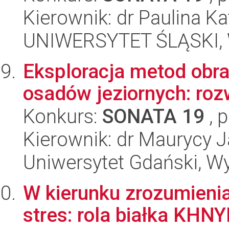
Kierownik: dr Paulina K
UNIWERSYTET ŚLĄSKI, Wy
Eksploracja metod obr
osadów jeziornych: rozw
Konkurs:
SONATA 19
, 
Kierownik: dr Maurycy 
Uniwersytet Gdański, Wyd
W kierunku zrozumieni
stres: rola białka KHN