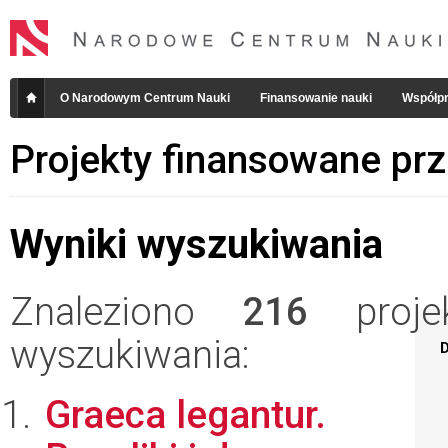
O Narodowym Centrum Nauki
Finansowanie nauki
Współpr
Projekty finansowane pr
Wyniki wyszukiwania
Znaleziono
216
projek
wyszukiwania:
D
Graeca legantur.