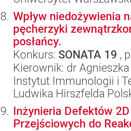
Wpływ niedożywienia n
pęcherzyki zewnątrzko
posłańcy.
Konkurs:
SONATA 19
, 
Kierownik: dr Agnieszk
Instytut Immunologii i T
Ludwika Hirszfelda Pols
Inżynieria Defektów 2
Przejściowych do Reakc