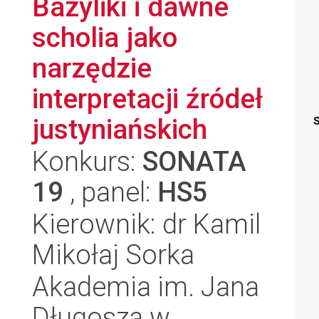
Bazyliki i dawne
scholia jako
narzędzie
interpretacji źródeł
justyniańskich
S
Konkurs:
SONATA
19
, panel:
HS5
Kierownik: dr Kamil
Mikołaj Sorka
Akademia im. Jana
Długosza w