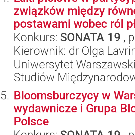
związków między równo
postawami wobec ról pł
Konkurs:
SONATA 19
, 
Kierownik: dr Olga Lavr
Uniwersytet Warszawski,
Studiów Międzynarodo
Bloomsburczycy w Wars
wydawnicze i Grupa B
Polsce
Konkurs:
SONATA 19
, 