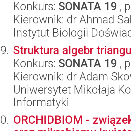
Konkurs:
SONATA 19
, 
Kierownik: dr Ahmad Sa
Instytut Biologii Doświ
Struktura algebr triang
Konkurs:
SONATA 19
, 
Kierownik: dr Adam Sko
Uniwersytet Mikołaja Ko
Informatyki
ORCHIDBIOM - związek i