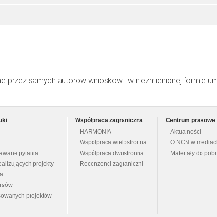
ne przez samych autorów wniosków i w niezmienionej formie u
uki
Współpraca zagraniczna
Centrum prasowe
HARMONIA
Aktualności
Współpraca wielostronna
O NCN w mediac
dawane pytania
Współpraca dwustronna
Materiały do pob
ealizujących projekty
Recenzenci zagraniczni
na
ursów
nsowanych projektów
y