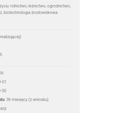
yciu: rolnictwo, leśnictwo, ogrodnictwo,
ść, biotechnologia środowiskowa
realizującej):
d
 5
LN
0-01
9-30
ktu
: 36 miesięcy (z wniosku)
acji