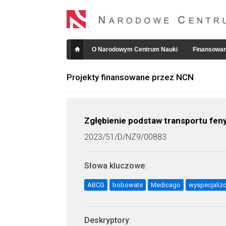
O Narodowym Centrum Nauki
Finansowan
Projekty finansowane przez NCN
Zgłębienie podstaw transportu fen
2023/51/D/NZ9/00883
Słowa kluczowe
:
ABCG
bobowate
Medicago
wyspecjaliz
Deskryptory
: