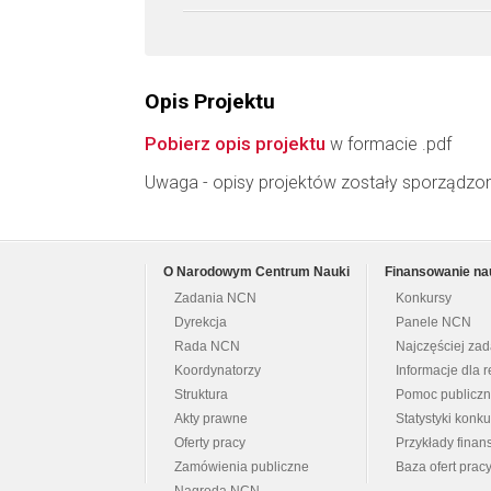
Opis Projektu
Pobierz opis projektu
w formacie .pdf
Uwaga - opisy projektów zostały sporządzo
O Narodowym Centrum Nauki
Finansowanie na
Zadania NCN
Konkursy
Dyrekcja
Panele NCN
Rada NCN
Najczęściej za
Koordynatorzy
Informacje dla r
Struktura
Pomoc publicz
Akty prawne
Statystyki konk
Oferty pracy
Przykłady fina
Zamówienia publiczne
Baza ofert prac