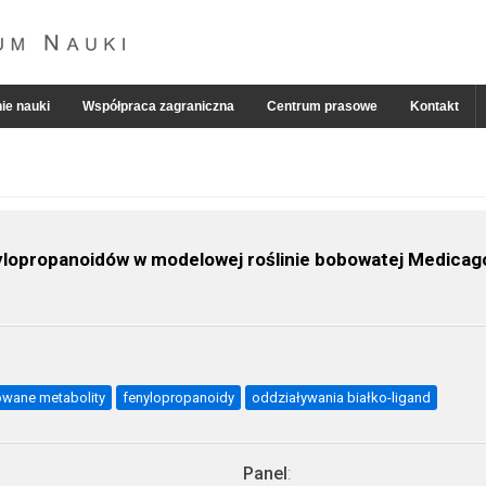
ie nauki
Współpraca zagraniczna
Centrum prasowe
Kontakt
ylopropanoidów w modelowej roślinie bobowatej Medicag
owane metabolity
fenylopropanoidy
oddziaływania białko-ligand
Panel
: