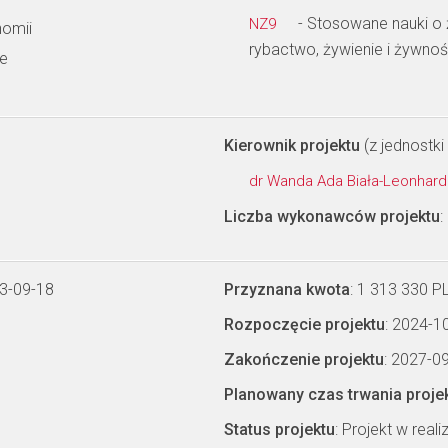
- Stosowane nauki o ż
NZ9
omii
rybactwo, żywienie i żywno
ne
Kierownik projektu
(z jednostki 
dr Wanda Ada Biała-Leonhar
Liczba wykonawców projektu
:
3-09-18
Przyznana kwota
: 1 313 330 P
Rozpoczęcie projektu
: 2024-1
Zakończenie projektu
: 2027-0
Planowany czas trwania proje
Status projektu
: Projekt w realiz