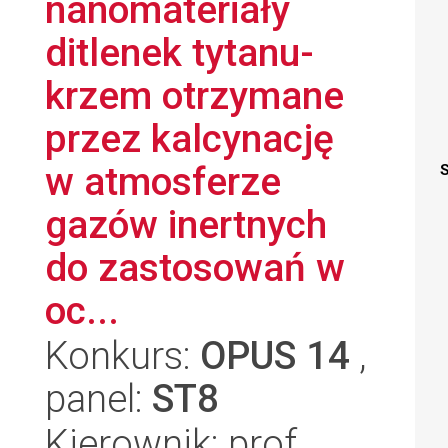
nanomateriały
ditlenek tytanu-
krzem otrzymane
przez kalcynację
w atmosferze
S
gazów inertnych
do zastosowań w
oc...
Konkurs:
OPUS 14
,
panel:
ST8
Kierownik: prof.