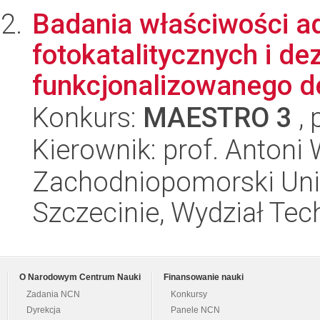
Badania właściwości a
fotokatalitycznych i d
funkcjonalizowanego d
Konkurs:
MAESTRO 3
, 
Kierownik: prof. Anton
Zachodniopomorski Uni
Szczecinie, Wydział Tech
O Narodowym Centrum Nauki
Finansowanie nauki
Zadania NCN
Konkursy
Dyrekcja
Panele NCN