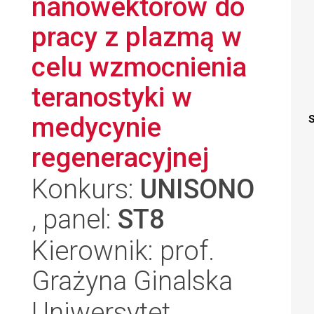
nanowektorów do
pracy z plazmą w
celu wzmocnienia
teranostyki w
medycynie
S
regeneracyjnej
Konkurs:
UNISONO
, panel:
ST8
Kierownik: prof.
Grażyna Ginalska
Uniwersytet