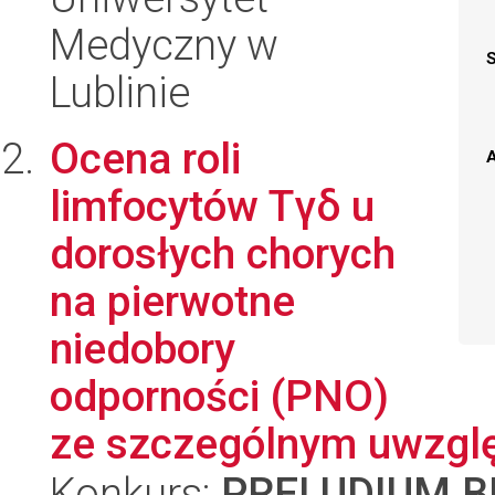
Medyczny w
Lublinie
Ocena roli
A
limfocytów Tγδ u
dorosłych chorych
na pierwotne
niedobory
odporności (PNO)
ze szczególnym uwzglę
Konkurs:
PRELUDIUM BI