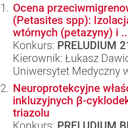
Ocena przeciwmigrenow
(Petasites spp): Izola
wtórnych (petazyny) i ..
Konkurs:
PRELUDIUM 2
Kierownik: Łukasz Dawi
Uniwersytet Medyczny w
Neuroprotekcyjne wła
inkluzyjnych β-cyklode
triazolu
Konkurs:
PRELUDIUM BI