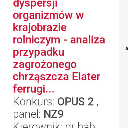
dyspersji
organizmów w
krajobrazie
rolniczym - analiza
przypadku
S
zagrożonego
chrząszcza Elater
ferrugi...
Konkurs:
OPUS 2
,
panel:
NZ9
Kierownik: dr hab.