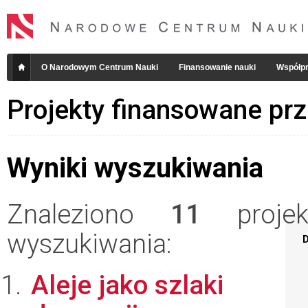
O Narodowym Centrum Nauki
Finansowanie nauki
Współpr
Projekty finansowane pr
Wyniki wyszukiwania
Znaleziono
11
projekt
wyszukiwania:
D
Aleje jako szlaki