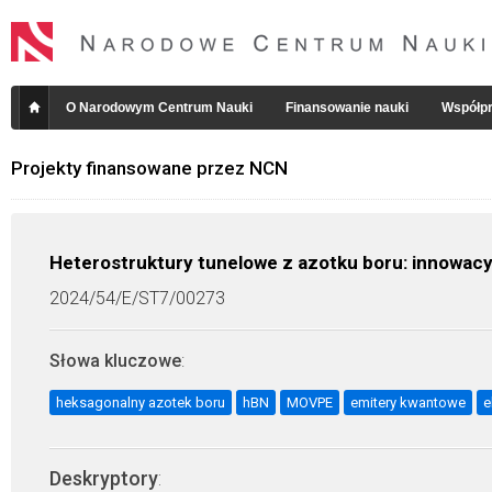
O Narodowym Centrum Nauki
Finansowanie nauki
Współpr
Projekty finansowane przez NCN
Heterostruktury tunelowe z azotku boru: innowacyj
2024/54/E/ST7/00273
Słowa kluczowe
:
heksagonalny azotek boru
hBN
MOVPE
emitery kwantowe
e
Deskryptory
: