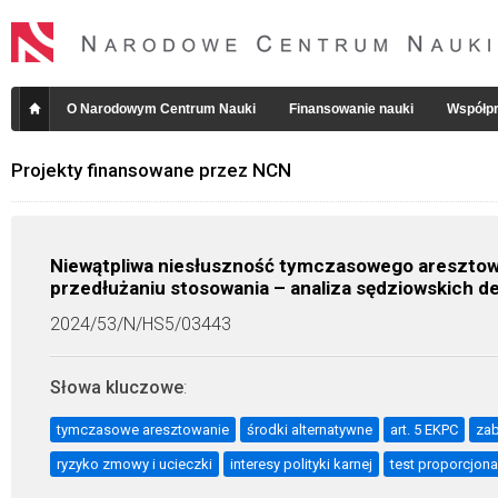
O Narodowym Centrum Nauki
Finansowanie nauki
Współpr
Projekty finansowane przez NCN
Niewątpliwa niesłuszność tymczasowego aresztow
przedłużaniu stosowania – analiza sędziowskich de
2024/53/N/HS5/03443
Słowa kluczowe
:
tymczasowe aresztowanie
środki alternatywne
art. 5 EKPC
zab
ryzyko zmowy i ucieczki
interesy polityki karnej
test proporcjona