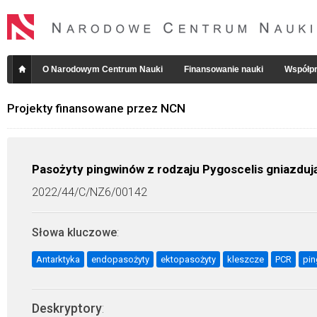
O Narodowym Centrum Nauki
Finansowanie nauki
Współpr
Projekty finansowane przez NCN
Pasożyty pingwinów z rodzaju Pygoscelis gniazdu
2022/44/C/NZ6/00142
Słowa kluczowe
:
Antarktyka
endopasożyty
ektopasożyty
kleszcze
PCR
pin
Deskryptory
: