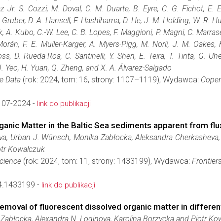
cz Jr. S. Cozzi, M. Doval, C. M. Duarte, B. Eyre, C. G. Fichot, E. 
Gruber, D. A. Hansell, F. Hashihama, D. He, J. M. Holding, W. R. Hunte
, A. Kubo, C.-W. Lee, C. B. Lopes, F. Maggioni, P. Magni, C. Marrase,
orán, F. E. Muller-Karger, A. Myers-Pigg, M. Norli, J. M. Oakes,
ss, D. Rueda-Roa, C. Santinelli, Y. Shen, E. Teira, T. Tinta, G. U
J. Yeo, H. Yuan, Q. Zheng, and X. A. Álvarez-Salgado
e Data
(rok: 2024, tom: 16, strony: 1107–1119), Wydawca:
Coper
107-2024 -
link do publikacji
Organic Matter in the Baltic Sea sediments apparent from fl
va, Urban J. Wünsch, Monika Zabłocka, Aleksandra Cherkasheva, 
tr Kowalczuk
Science
(rok: 2024, tom: 11, strony: 1433199), Wydawca:
Frontier
4.1433199 -
link do publikacji
emoval of fluorescent dissolved organic matter in differe
 Zabłocka, Alexandra N. Loginova, Karolina Borzycka and Piotr K