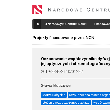
O Narodowym Centrum Nauki
Finansowan
Projekty finansowane przez NCN
Oszacowanie współczynnika dyfuzj
jej optycznych i chromatograficzn
2019/33/B/ST10/01232
Słowa kluczowe
:
Morze Bałtyckie
rozpuszczona materia orga
stężenie rozpuszczonego żelaza
współczynni