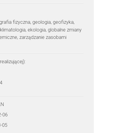
grafia fizyczna, geologia, geofizyka,
klimatologia, ekologia, globalne zmiany
hemiczne, zarządzanie zasobami
realizującej):
 4
LN
2-06
8-05