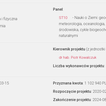
Panel
:
- Nauki o Ziemi: geo
ST10
i fizyczna
meteorologia, oceanologia, 
mia
środowiska, cykle biogeoc
naturalnymi
Kierownik projektu
(z jednostki 
dr hab. Piotr Kowalczuk
Liczba wykonawców projektu
:
03-15
Przyznana kwota
: 1 102 940 P
Rozpoczęcie projektu
: 2020-0
Zakończenie projektu
: 2024-0