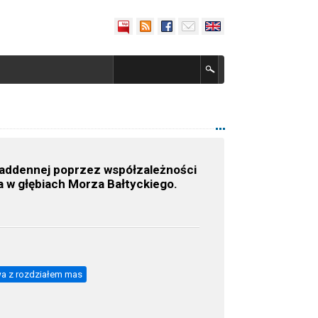
naddennej poprzez współzależności
 w głębiach Morza Bałtyckiego.
wa z rozdziałem mas