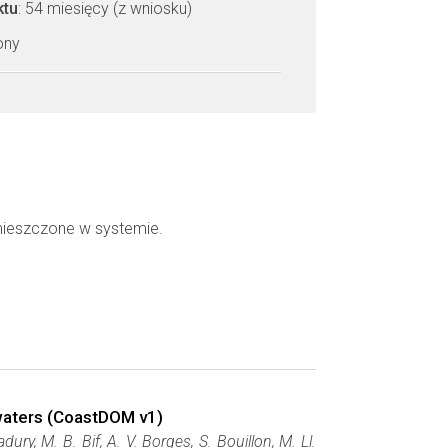
ktu
: 54 miesięcy (z wniosku)
zony
mieszczone w systemie.
 waters (CoastDOM v1)
dury, M. B. Bif, A. V. Borges, S. Bouillon, M. Ll.