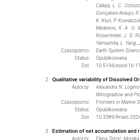
Calleja, L. C. Cotovi
Gonçalves-Araujo, R. 
K. Klun, P. Kowalczuk
Medeiros, X. A. G. M
Rosentreter, J. D. Ro
Yamashita, L. Yang, 
Czasopismo:
Earth System Scienc
Status:
Opublikowana
Doi:
10.5194/essd-16-1
Qualitative variability of Dissolved 
Autorzy:
Alexandra N. Logino
Winogradow and Pio
Czasopismo:
Frontiers in Marine 
Status:
Opublikowana
Doi:
10.3389/fmars.202
Estimation of net accumulation and r
Autorzy:
Elena Terzić, Monika