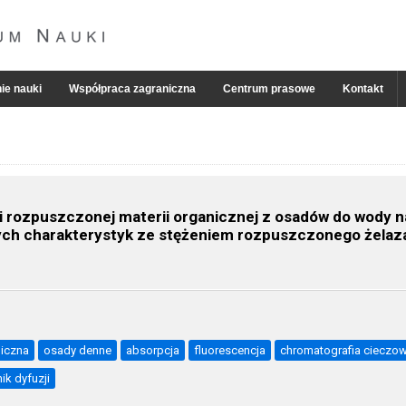
ie nauki
Współpraca zagraniczna
Centrum prasowe
Kontakt
i rozpuszczonej materii organicznej z osadów do wody 
ych charakterystyk ze stężeniem rozpuszczonego żelaza
niczna
osady denne
absorpcja
fluorescencja
chromatografia cieczo
k dyfuzji