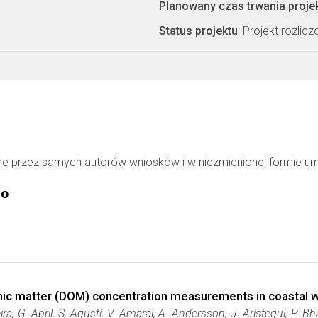
Planowany czas trwania proje
Status projektu
: Projekt rozlic
ne przez samych autorów wniosków i w niezmienionej formie u
go
anic matter (DOM) concentration measurements in coastal
ra, G. Abril, S. Agustí, V. Amaral, A. Andersson, J. Arístegui, P. Bha