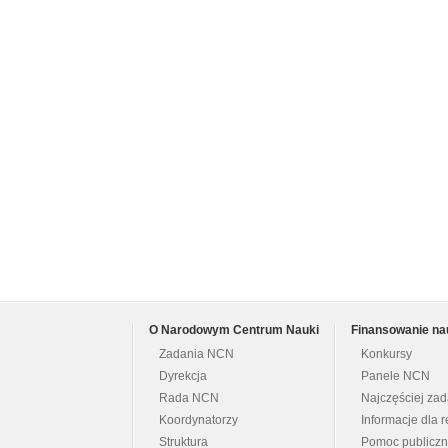
O Narodowym Centrum Nauki
Finansowanie na
Zadania NCN
Konkursy
Dyrekcja
Panele NCN
Rada NCN
Najczęściej za
Koordynatorzy
Informacje dla r
Struktura
Pomoc publicz