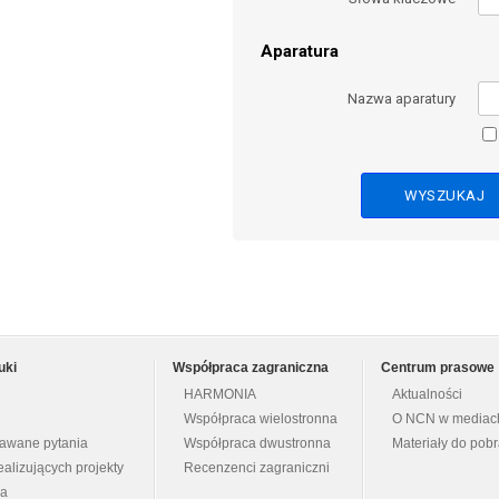
Aparatura
Nazwa aparatury
uki
Współpraca zagraniczna
Centrum prasowe
HARMONIA
Aktualności
Współpraca wielostronna
O NCN w mediac
dawane pytania
Współpraca dwustronna
Materiały do pob
ealizujących projekty
Recenzenci zagraniczni
na