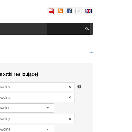
nostki realizującej
owolne
owolna