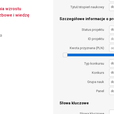
d
Tytuł/stopień naukowy
ia wzrostu
zbowe i wiedzę
Szczegółowe informacje o pro
d
Status projektu
ka
ID projektu
Kwota przyznana (PLN)
d
Typ konkursu
d
Konkurs
d
Grupa nauk
d
Panel
Słowa kluczowe
Słowa kluczowe