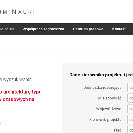
ie nauki
Współpraca zagraniczna
Centrum prasowe
Kontakt
Dane kierownika projektu i jed
ia wyszukiwania:
Jednostka realizująca
 architekturę typu
Miejscowość
ów czasowych na
d
Województwo
Kierownik projektu
ka
d
Płeć