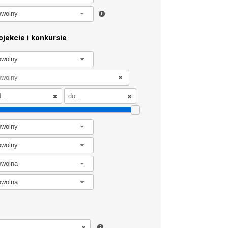
owolny
jekcie i konkursie
owolny
owolny
owolny
owolna
owolna