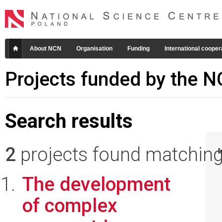
About NCN
Organisation
Funding
International cooper
Projects funded by the 
Search results
2
projects found matching 
I
The development
of complex