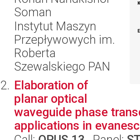
Soman
Instytut Maszyn
Przepływowych im.
Roberta
Szewalskiego PAN
Elaboration of
planar optical
waveguide phase transd
applications in evanesc
Call:
OPUS 13
, Panel:
S