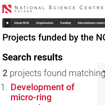
About NCN
Organisation
Funding
International cooper
Projects funded by the 
Search results
2
projects found matching 
I
Development of
micro-ring