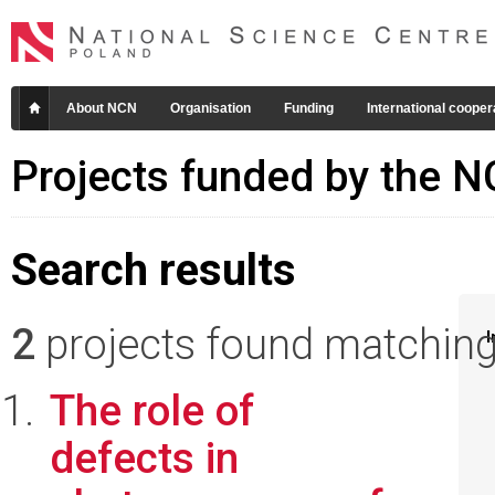
About NCN
Organisation
Funding
International cooper
Projects funded by the 
Search results
2
projects found matching 
I
The role of
defects in