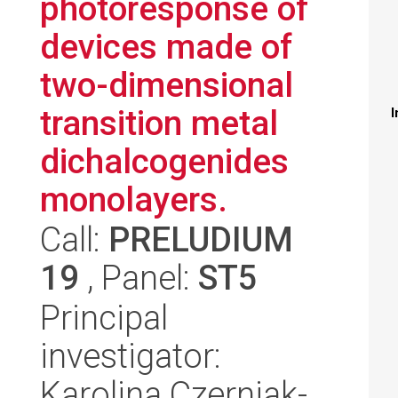
photoresponse of
devices made of
two-dimensional
transition metal
I
dichalcogenides
monolayers.
Call:
PRELUDIUM
19
, Panel:
ST5
Principal
investigator:
Karolina Czerniak-