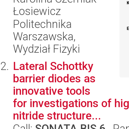
Łosiewicz
Politechnika
Warszawska,
Wydział Fizyki
Lateral Schottky
barrier diodes as
innovative tools
for investigations of h
nitride structure...
Call:
SONATA BIS 6
, Pa