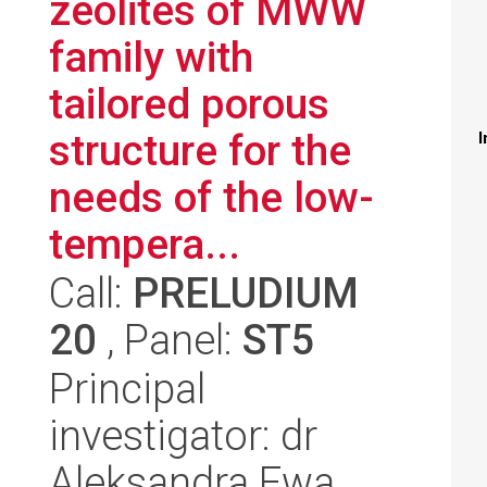
zeolites of MWW
family with
tailored porous
structure for the
I
needs of the low-
tempera...
Call:
PRELUDIUM
20
, Panel:
ST5
Principal
investigator: dr
Aleksandra Ewa