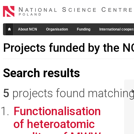
About NCN
Organisation
Funding
International cooper
Projects funded by the 
Search results
5
projects found matching 
I
Functionalisation
of heteroatomic