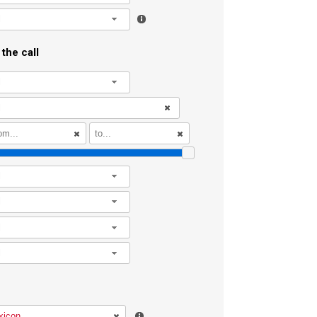
l
the call
l
l
l
l
l