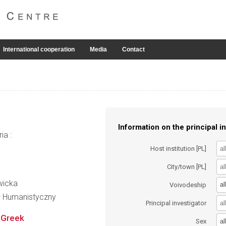
International cooperation
Media
Contact
Information on the principal in
ia :
Host institution [PL]
City/town [PL]
ewicka
al
Voivodeship
ał Humanistyczny
Principal investigator
t Greek
al
Sex