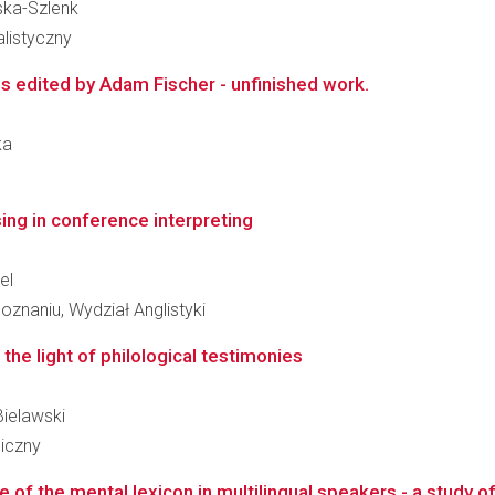
aska-Szlenk
alistyczny
s edited by Adam Fischer - unfinished work.
ka
ng in conference interpreting
el
znaniu, Wydział Anglistyki
 the light of philological testimonies
Bielawski
giczny
of the mental lexicon in multilingual speakers - a study of 