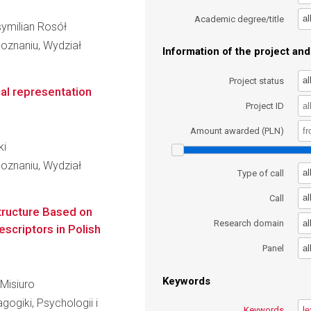
al
Academic degree/title
ksymilian Rosół
oznaniu, Wydział
Information of the project and 
al
Project status
al representation
Project ID
Amount awarded (PLN)
ki
oznaniu, Wydział
al
Type of call
al
Call
tructure Based on
al
Research domain
scriptors in Polish
al
Panel
Keywords
 Misiuro
gogiki, Psychologii i
Keywords