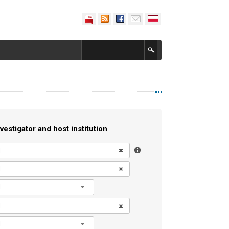
vestigator and host institution
l
l