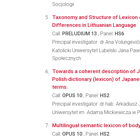
Socjologii
Taxonomy and Structure of Lexicon o
Differences in Lithuanian Language
Call:
PRELUDIUM 13
, Panel:
HS6
Principal investigator: dr Ana Volungevič
Katolicki Uniwersytet Lubelski Jana Paw
Społecznych
Towards a coherent description of
Polish dictionary (lexicon) of Japan
terms.
Call:
OPUS 10
, Panel:
HS2
Principal investigator: dr hab. Arkadiusz
Uniwersytet im. Adama Mickiewicza w Po
Multilingual semantic lexicon of bod
Call:
OPUS 10
, Panel:
HS2