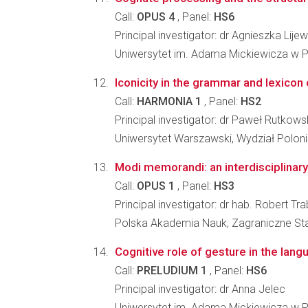
Call:
OPUS 4
, Panel:
HS6
Principal investigator: dr Agnieszka Lije
Uniwersytet im. Adama Mickiewicza w Po
Iconicity in the grammar and lexicon
Call:
HARMONIA 1
, Panel:
HS2
Principal investigator: dr Paweł Rutkows
Uniwersytet Warszawski, Wydział Poloni
Modi memorandi: an interdisciplinar
Call:
OPUS 1
, Panel:
HS3
Principal investigator: dr hab. Robert Tr
Polska Akademia Nauk, Zagraniczne St
Cognitive role of gesture in the lang
Call:
PRELUDIUM 1
, Panel:
HS6
Principal investigator: dr Anna Jelec
Uniwersytet im. Adama Mickiewicza w Po