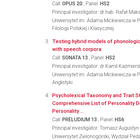
Call:
OPUS 20
, Panel:
HS2
Principal investigator: dr hab. Rafał Ma
Uniwersytet im. Adama Mickiewicza w P
Filologii Polskiej i Klasycznej
Testing hybrid models of phonologic
with speech corpora
Call:
SONATA 13
, Panel:
HS2
Principal investigator: dr Kamil Kaźmiers
Uniwersytet im. Adama Mickiewicza w P
Anglistyki
Psycholexical Taxonomy and Trait S
Comprehensive List of Personality De
Personality ...
Call:
PRELUDIUM 13
, Panel:
HS6
Principal investigator: Tomasz Augustyn
Uniwersytet Zielonogórski, Wydział Peda