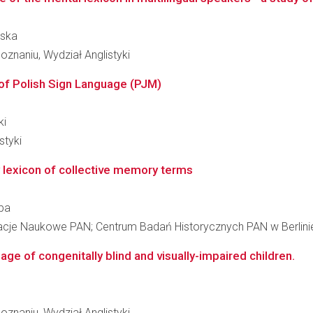
wska
znaniu, Wydział Anglistyki
 of Polish Sign Language (PJM)
ki
styki
y lexicon of collective memory terms
aba
acje Naukowe PAN; Centrum Badań Historycznych PAN w Berlini
uage of congenitally blind and visually-impaired children.
znaniu, Wydział Anglistyki