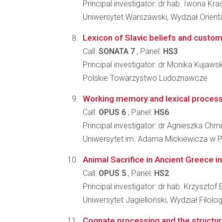
Principal investigator: dr hab. Iwona Kr
Uniwersytet Warszawski, Wydział Orient
Lexicon of Slavic beliefs and custom
Call:
SONATA 7
, Panel:
HS3
Principal investigator: dr Monika Kujaws
Polskie Towarzystwo Ludoznawcze
Working memory and lexical processi
Call:
OPUS 6
, Panel:
HS6
Principal investigator: dr Agnieszka Chmi
Uniwersytet im. Adama Mickiewicza w Po
Animal Sacrifice in Ancient Greece in
Call:
OPUS 5
, Panel:
HS2
Principal investigator: dr hab. Krzysztof 
Uniwersytet Jagielloński, Wydział Filolo
Cognate processing and the structure 