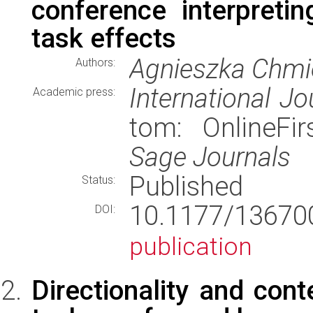
conference interpreti
task effects
Agnieszka Chmi
Authors:
International Jo
Academic press:
tom: OnlineFir
Sage Journals
Published
Status:
10.1177/136
DOI:
publication
Directionality and cont