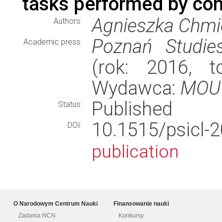
tasks performed by con
Agnieszka Chmi
Authors:
Poznań Studies
Academic press:
(rok: 2016, t
Wydawca:
MOU
Published
Status:
10.1515/psic
DOI:
publication
O Narodowym Centrum Nauki
Finansowanie nauki
Zadania NCN
Konkursy