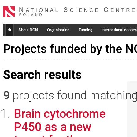
About NCN
Organisation
Funding
International cooper
Projects funded by the 
Search results
9
projects found matching 
I
Brain cytochrome
P450 as a new