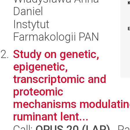
Daniel
Instytut
Farmakologii PAN
Study on genetic,
epigenetic,
transcriptomic and
proteomic
mechanisms modulating
ruminant lent...
Call:
OPUS 20 (LAP)
, Pa