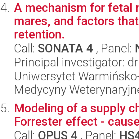
A mechanism for fetal
mares, and factors tha
retention.
Call:
SONATA 4
, Panel:
Principal investigator:
Uniwersytet Warmińsko-
Medycyny Weterynaryjn
Modeling of a supply c
Forrester effect - cau
Call:
OPUS 4
, Panel:
HS