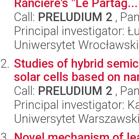
Ranciere's "Le Partag...
Call:
PRELUDIUM 2
, Pan
Principal investigator:
Uniwersytet Wrocławski
Studies of hybrid semi
solar cells based on na
Call:
PRELUDIUM 2
, Pan
Principal investigator: 
Uniwersytet Warszawski
Novel mechanism of lead