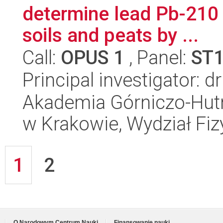
determine lead Pb-210 
soils and peats by ...
Call:
OPUS 1
, Panel:
ST
Principal investigator:
Akademia Górniczo-Hutn
w Krakowie, Wydział Fiz
1
2
O Narodowym Centrum Nauki
Finansowanie nauki