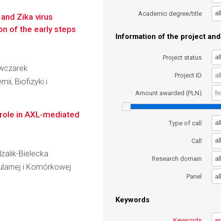
al
Academic degree/title
and Zika virus
ion of the early steps
Information of the project and 
al
Project status
Owczarek
Project ID
ii, Biofizyki i
Amount awarded (PLN)
 role in AXL-mediated
al
Type of call
al
Call
dżalik-Bielecka
al
Research domain
ularnej i Komórkowej
al
Panel
Keywords
Keywords