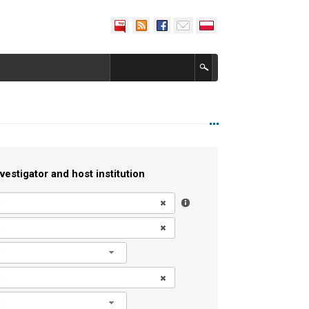
vestigator and host institution
l
l