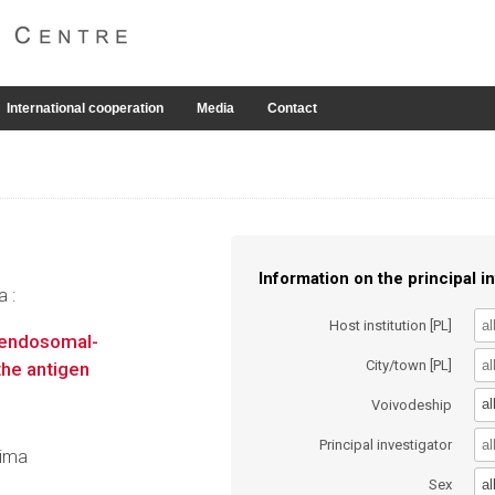
International cooperation
Media
Contact
Information on the principal in
a :
Host institution [PL]
 endosomal-
City/town [PL]
the antigen
al
Voivodeship
Principal investigator
Zima
al
Sex