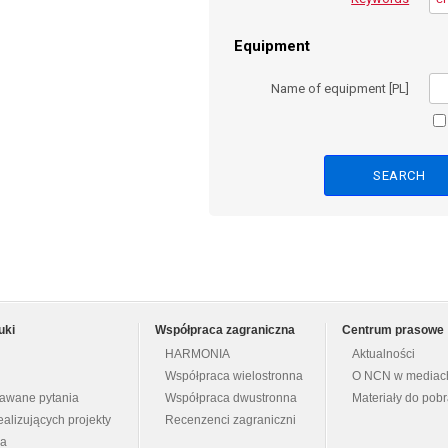
Equipment
Name of equipment [PL]
uki
Współpraca zagraniczna
Centrum prasowe
HARMONIA
Aktualności
Współpraca wielostronna
O NCN w mediac
dawane pytania
Współpraca dwustronna
Materiały do pob
ealizujących projekty
Recenzenci zagraniczni
na