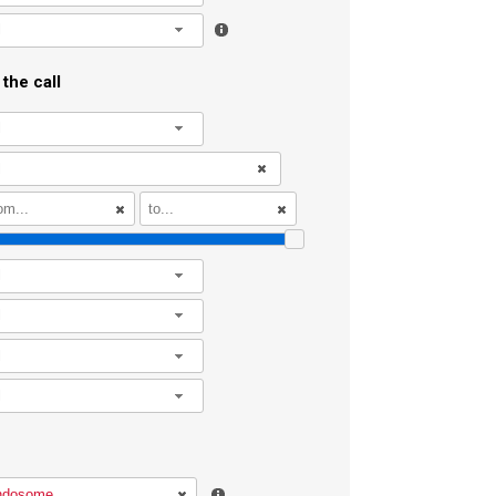
l
the call
l
l
l
l
l