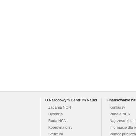
O Narodowym Centrum Nauki
Finansowanie na
Zadania NCN
Konkursy
Dyrekcja
Panele NCN
Rada NCN
Najczęściej za
Koordynatorzy
Informacje dla r
Struktura
Pomoc publicz