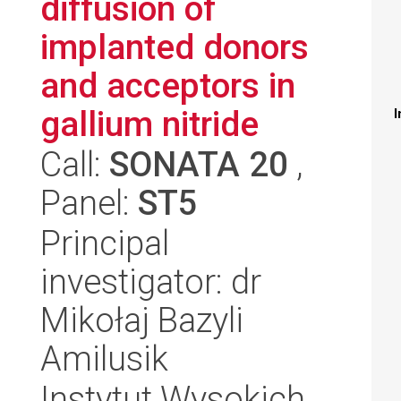
diffusion of
implanted donors
and acceptors in
gallium nitride
I
Call:
SONATA 20
,
Panel:
ST5
Principal
investigator: dr
Mikołaj Bazyli
Amilusik
Instytut Wysokich