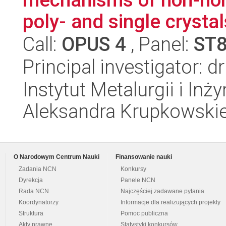
poly- and single crystals
Call:
OPUS 4
, Panel:
ST
Principal investigator: 
Instytut Metalurgii i Inż
Aleksandra Krupkowski
O Narodowym Centrum Nauki
Finansowanie nauki
Zadania NCN
Konkursy
Dyrekcja
Panele NCN
Rada NCN
Najczęściej zadawane pytania
Koordynatorzy
Informacje dla realizujących projekty
Struktura
Pomoc publiczna
Akty prawne
Statystyki konkursów