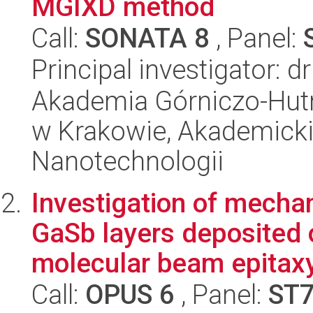
MGIXD method
Call:
SONATA 8
, Panel:
Principal investigator:
Akademia Górniczo-Hutn
w Krakowie, Akademicki
Nanotechnologii
Investigation of mechan
GaSb layers deposited 
molecular beam epitaxy
Call:
OPUS 6
, Panel:
ST