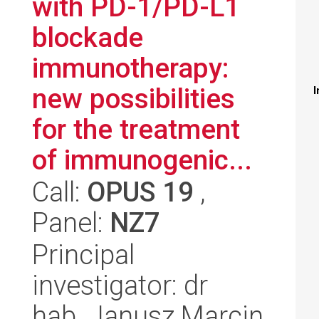
with PD-1/PD-L1
blockade
immunotherapy:
new possibilities
I
for the treatment
of immunogenic...
Call:
OPUS 19
,
Panel:
NZ7
Principal
investigator: dr
hab. Janusz Marcin