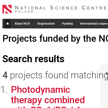
About NCN
Organisation
Funding
International cooper
Projects funded by the 
Search results
4
projects found matching 
I
Photodynamic
therapy combined