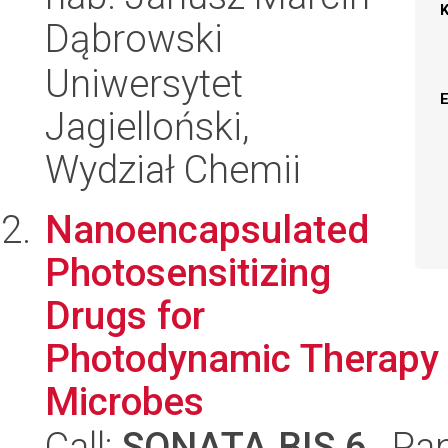
Dąbrowski
Uniwersytet
Jagielloński,
Wydział Chemii
Nanoencapsulated
Photosensitizing
Drugs for
Photodynamic Therapy 
Microbes
Call:
SONATA BIS 6
, Pa